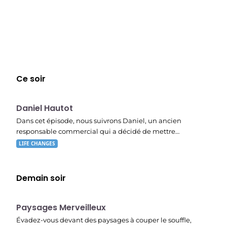
Ce soir
E03
19:47
Daniel Hautot
Dans cet épisode, nous suivrons Daniel, un ancien
responsable commercial qui a décidé de mettre…
LIFE CHANGES
Demain soir
22:40
Paysages Merveilleux
Évadez-vous devant des paysages à couper le souffle,