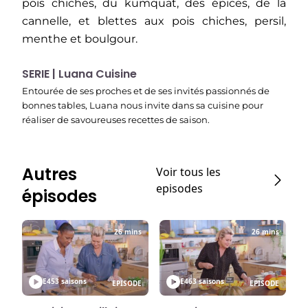
pois chiches, du kumquat, des épices, de la
cannelle, et blettes aux pois chiches, persil,
menthe et boulgour.
SERIE | Luana Cuisine
Entourée de ses proches et de ses invités passionnés de
bonnes tables, Luana nous invite dans sa cuisine pour
réaliser de savoureuses recettes de saison.
Autres
Voir tous les
episodes
épisodes
26 mins
26 mins
E45
3 saisons
E46
3 saisons
EPISODE
EPISODE