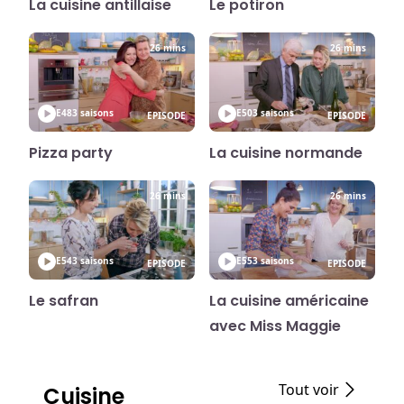
La cuisine antillaise
Le potiron
26 mins
26 mins
E48
3 saisons
E50
3 saisons
EPISODE
EPISODE
Pizza party
La cuisine normande
26 mins
26 mins
E54
3 saisons
E55
3 saisons
EPISODE
EPISODE
Le safran
La cuisine américaine
avec Miss Maggie
Tout voir
Cuisine