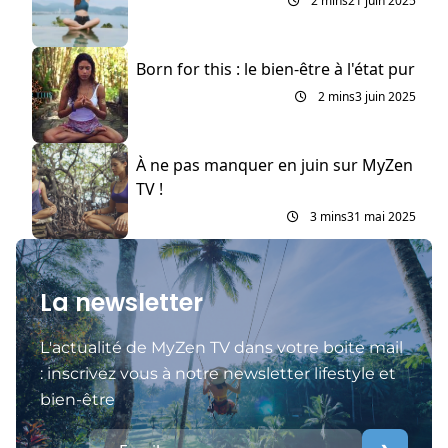
2 mins
21 juin 2025
Born for this : le bien-être à l'état pur
2 mins
3 juin 2025
À ne pas manquer en juin sur MyZen
TV !
3 mins
31 mai 2025
La newsletter
L'actualité de MyZen TV dans votre boite mail
: inscrivez vous à notre newsletter lifestyle et
bien-être