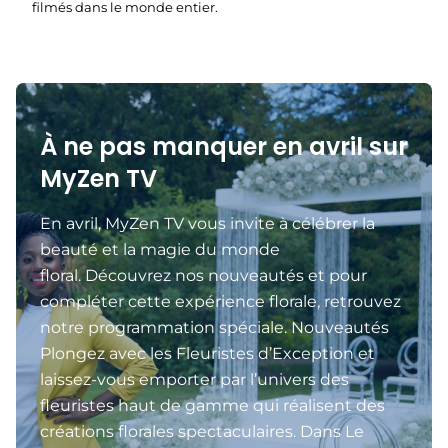
filmés dans le monde entier.
À ne pas manquer en avril sur
MyZen TV
En avril, MyZen TV vous invite à célébrer la
beauté et la magie du monde
floral. Découvrez nos nouveautés et pour
compléter cette expérience florale, retrouvez
notre programmation spéciale. Nouveautés
Plongez avec les Fleuristes d’Exception et
laissez-vous emporter par l’univers des
fleuristes haut de gamme qui réalisent des
créations florales spectaculaires. Dans Le