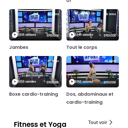
01
46 mins
46 mins
E03
5 saisons
E04
5 saisons
EPISODE
EPISODE
Jambes
Tout le corps
46 mins
46 mins
E05
5 saisons
E06
5 saisons
EPISODE
EPISODE
Boxe cardio-training
Dos, abdominaux et
cardio-training
Tout voir
Fitness et Yoga