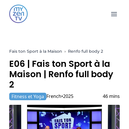
Open 
Fais ton Sport à la Maison
›
Renfo full body 2
E06 |
Fais ton Sport à la
Maison
| Renfo full body
2
French
2025
46 mins
Fitness et Yoga