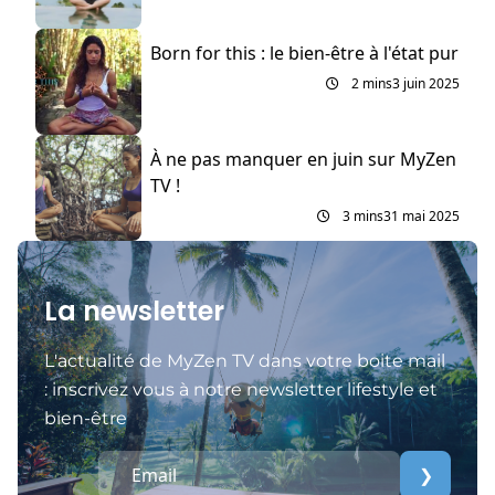
Born for this : le bien-être à l'état pur
2 mins
3 juin 2025
À ne pas manquer en juin sur MyZen
TV !
3 mins
31 mai 2025
La newsletter
L'actualité de MyZen TV dans votre boite mail
: inscrivez vous à notre newsletter lifestyle et
bien-être
❯