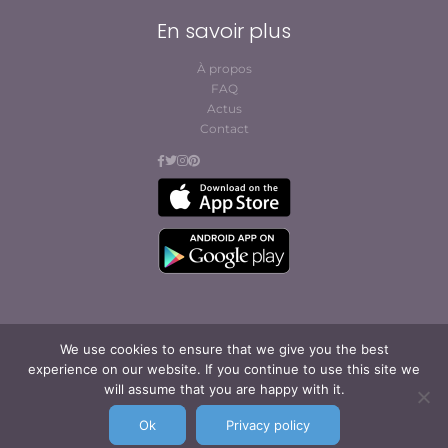
En savoir plus
À propos
FAQ
Actus
Contact
We use cookies to ensure that we give you the best
© Cofites 2023. All rights reserved.
experience on our website. If you continue to use this site we
Conditions générales
will assume that you are happy with it.
d’abonnement et
d’utilisation
Ok
Privacy policy
Mentions légales