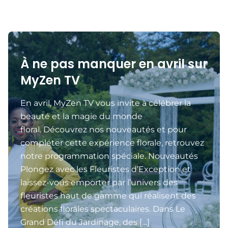
À ne pas manquer en avril sur
MyZen TV
En avril, MyZen TV vous invite à célébrer la
beauté et la magie du monde
floral. Découvrez nos nouveautés et pour
compléter cette expérience florale, retrouvez
notre programmation spéciale. Nouveautés
Plongez avec les Fleuristes d’Exception et
laissez-vous emporter par l’univers des
fleuristes haut de gamme qui réalisent des
créations florales spectaculaires. Dans Le
Grand Défi du Jardinage, des […]