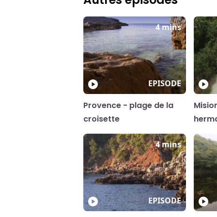
4 mins
EPISODE
Provence - plage de la
Misio
croisette
herm
4 mins
EPISODE