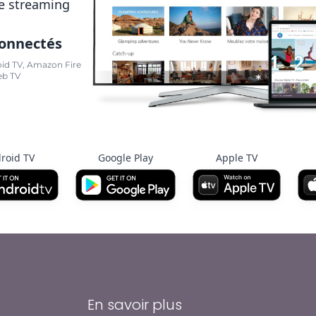
e streaming
connectés
oid TV, Amazon Fire
eb TV
roid TV
Google Play
Apple TV
En savoir plus