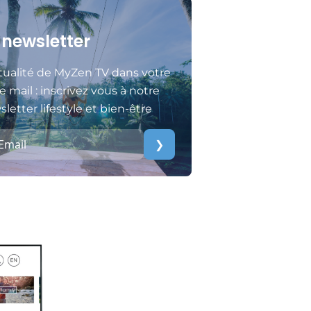
 newsletter
tualité de MyZen TV dans votre
e mail : inscrivez vous à notre
letter lifestyle et bien-être
❯