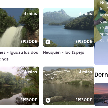
Nou
les 
4 mins
4 mins
lais
des
réal
spec
du J
EPISODE
EPISODE
nes - Iguazu las dos
Neuquén - lac Espejo
anas
4 mins
4 mins
Dern
EPISODE
EPISODE