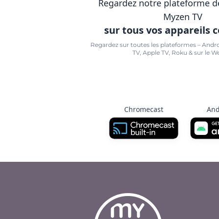
Regardez notre plateforme d
Myzen TV
sur tous vos appareils 
Regardez sur toutes les plateformes – Andr
TV, Apple TV, Roku & sur le W
Chromecast
And