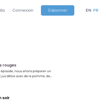
dio
Connexion
S’abonner
EN
FR
r
s rouges
 épisode, nous allons préparer un
t jus détox avec de la pomme, de…
 soir