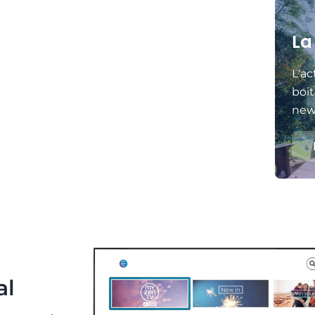
La
L'ac
boit
news
al