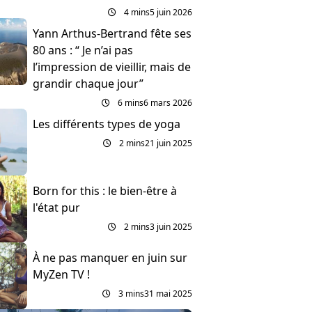
4 mins
5 juin 2026
Yann Arthus-Bertrand fête ses
80 ans : “ Je n’ai pas
l’impression de vieillir, mais de
grandir chaque jour”
6 mins
6 mars 2026
Les différents types de yoga
2 mins
21 juin 2025
Born for this : le bien-être à
l'état pur
2 mins
3 juin 2025
À ne pas manquer en juin sur
MyZen TV !
3 mins
31 mai 2025