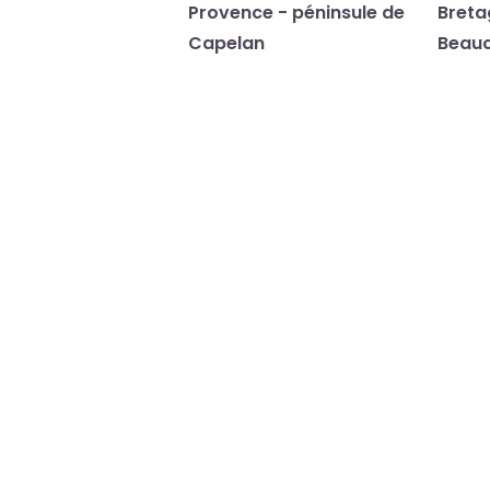
Provence - péninsule de
Breta
Capelan
Beau