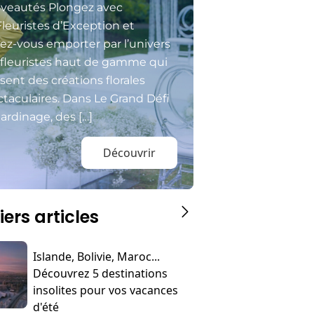
veautés Plongez avec
Fleuristes d’Exception et
sez-vous emporter par l’univers
 fleuristes haut de gamme qui
isent des créations florales
taculaires. Dans Le Grand Défi
ardinage, des […]
Découvrir
iers articles
Islande, Bolivie, Maroc...
Découvrez 5 destinations
insolites pour vos vacances
d'été