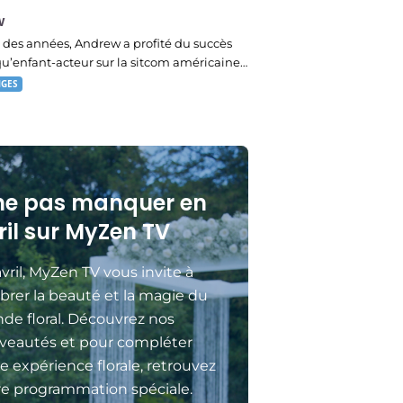
w
des années, Andrew a profité du succès
qu’enfant-acteur sur la sitcom américaine…
NGES
ne pas manquer en
ril sur MyZen TV
vril, MyZen TV vous invite à
brer la beauté et la magie du
de floral. Découvrez nos
veautés et pour compléter
e expérience florale, retrouvez
re programmation spéciale.