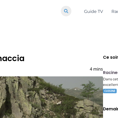
Guide TV
Ra
naccia
Ce soi
E01
4 mins
19:56
Racine
Dans cet
excellen
CUISINE
Demain
E02