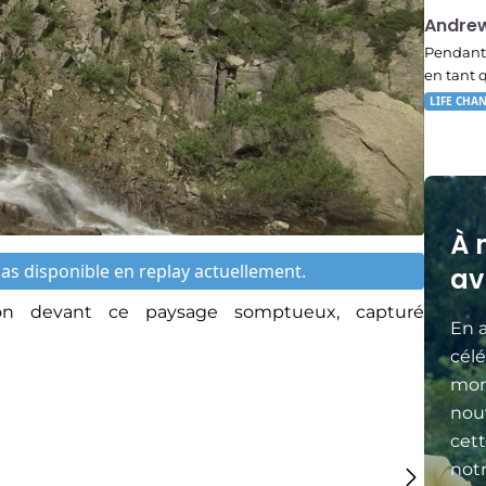
23:15
Andre
Pendant 
en tant 
LIFE CHA
À 
s disponible en replay actuellement.
av
ion devant ce paysage somptueux, capturé
En a
célé
mon
nou
cett
not