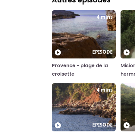
4 mins
EPISODE
Provence - plage de la
Misio
croisette
herm
4 mins
EPISODE