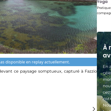
00:15
Yoga
Pratique
compagni
À 
av
s disponible en replay actuellement.
En a
devant ce paysage somptueux, capturé à Fazzio
célé
mon
nou
cett
not
Nou