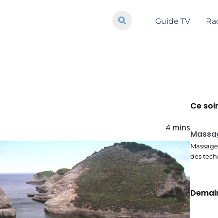
Guide TV
Ra
Ce soi
4 mins
23:30
Massa
Massage 
des tech
Demain