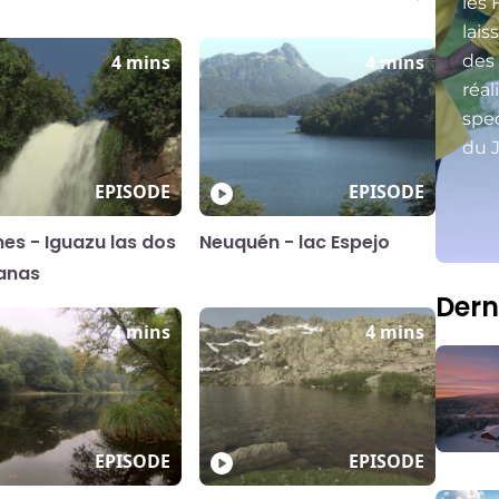
les 
lais
4 mins
4 mins
des
réal
spec
du J
EPISODE
EPISODE
nes - Iguazu las dos
Neuquén - lac Espejo
anas
Dern
4 mins
4 mins
EPISODE
EPISODE