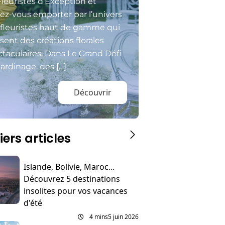
Fleuristes d’Exception et
sez-vous emporter par l’univers
 fleuristes haut de gamme qui
isent des créations florales
taculaires. Dans Le Grand Défi
ardinage, des […]
Découvrir
iers articles
Islande, Bolivie, Maroc...
Découvrez 5 destinations
insolites pour vos vacances
d'été
4 mins
5 juin 2026