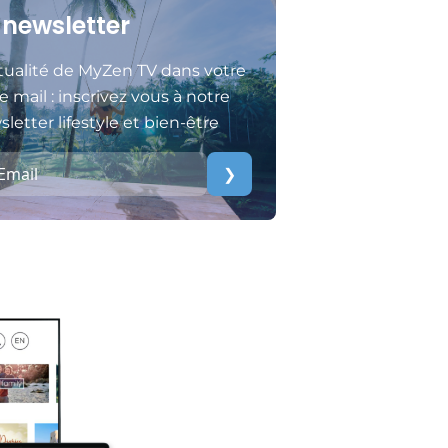
 newsletter
tualité de MyZen TV dans votre
e mail : inscrivez vous à notre
letter lifestyle et bien-être
❯