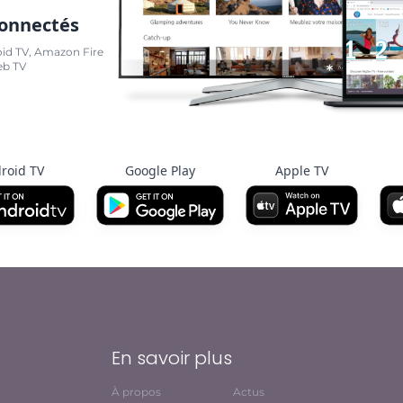
connectés
oid TV, Amazon Fire
eb TV
roid TV
Google Play
Apple TV
En savoir plus
À propos
Actus