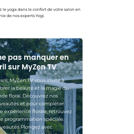
z le yoga dans le confort de votre salon en
e de nos experts Yogi.
ne pas manquer en
ril sur MyZen TV
vril, MyZen TV vous invite à
brer la beauté et la magie du
de floral. Découvrez nos
veautés et pour compléter
e expérience florale, retrouvez
re programmation spéciale.
veautés Plongez avec