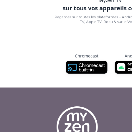
sur tous vos appareils 
Regardez sur toutes les plateformes – Andr
TV, Apple TV, Roku & sur le W
Chromecast
And