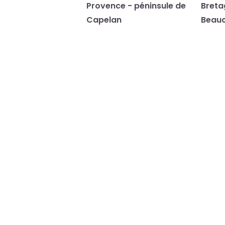
Provence - péninsule de
Breta
Capelan
Beau