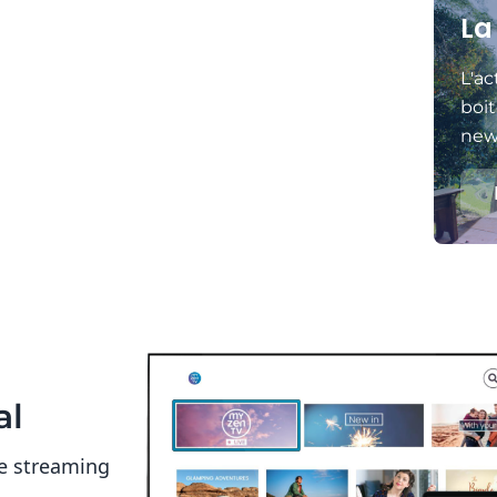
La
L'ac
boit
news
al
e streaming