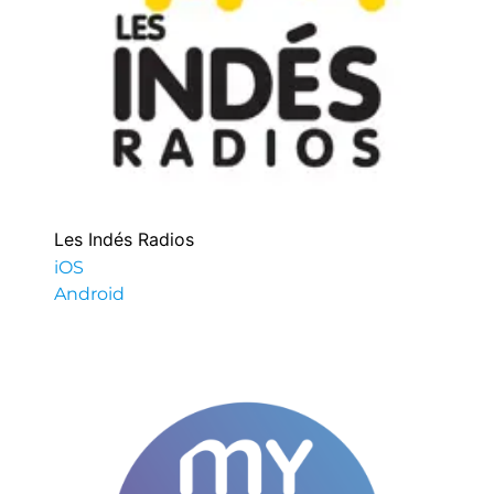
Les Indés Radios
iOS
Android