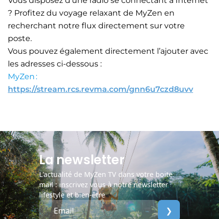
Vous disposez d’une radio se connectant à Internet
? Profitez du voyage relaxant de MyZen en
recherchant notre flux directement sur votre
poste.
Vous pouvez également directement l’ajouter avec
les adresses ci-dessous :
MyZen :
https://stream.rcs.revma.com/gnn6u7czd8uvv
La newsletter
L'actualité de MyZen TV dans votre boite
mail : inscrivez vous à notre newsletter
lifestyle et bien-être
❯