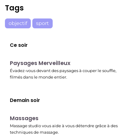
Tags
objectif
sport
Ce soir
22:37
Paysages Merveilleux
Évadez-vous devant des paysages à couper le souffle,
filmés dans le monde entier.
Demain soir
22:45
Massages
Massage studio vous aide à vous détendre grâce à des
techniques de massage.