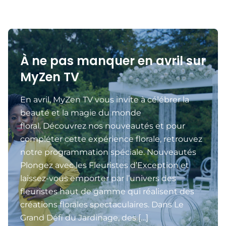
À ne pas manquer en avril sur
MyZen TV
En avril, MyZen TV vous invite à célébrer la
beauté et la magie du monde
floral. Découvrez nos nouveautés et pour
compléter cette expérience florale, retrouvez
notre programmation spéciale. Nouveautés
Plongez avec les Fleuristes d’Exception et
laissez-vous emporter par l’univers des
fleuristes haut de gamme qui réalisent des
créations florales spectaculaires. Dans Le
Grand Défi du Jardinage, des […]