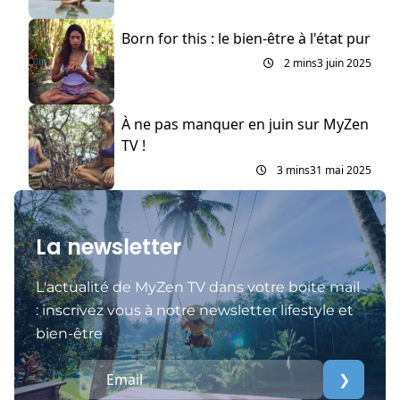
Born for this : le bien-être à l'état pur
2 mins
3 juin 2025
À ne pas manquer en juin sur MyZen
TV !
3 mins
31 mai 2025
La newsletter
L'actualité de MyZen TV dans votre boite mail
: inscrivez vous à notre newsletter lifestyle et
bien-être
❯