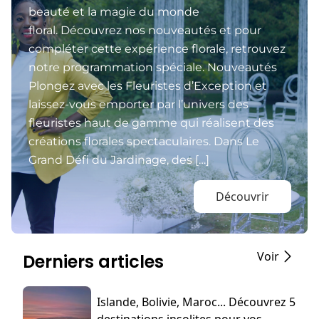
beauté et la magie du monde
floral. Découvrez nos nouveautés et pour
compléter cette expérience florale, retrouvez
notre programmation spéciale. Nouveautés
Plongez avec les Fleuristes d’Exception et
laissez-vous emporter par l’univers des
fleuristes haut de gamme qui réalisent des
créations florales spectaculaires. Dans Le
Grand Défi du Jardinage, des […]
Découvrir
Voir
Derniers articles
Islande, Bolivie, Maroc... Découvrez 5