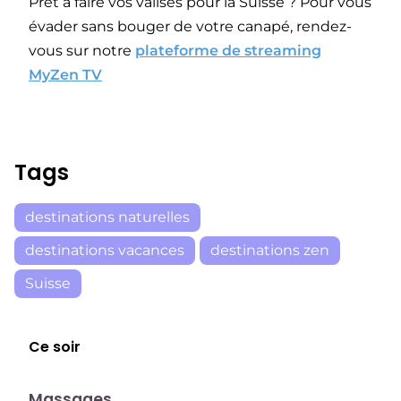
Prêt à faire vos valises pour la Suisse ? Pour vous
évader sans bouger de votre canapé, rendez-
vous sur notre
plateforme de streaming
MyZen TV
Tags
destinations naturelles
destinations vacances
destinations zen
Suisse
Ce soir
23:30
Massages