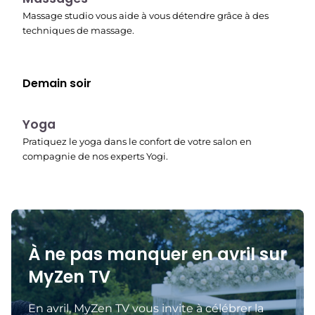
Massage studio vous aide à vous détendre grâce à des
techniques de massage.
Demain soir
00:15
Yoga
Pratiquez le yoga dans le confort de votre salon en
compagnie de nos experts Yogi.
À ne pas manquer en avril sur
MyZen TV
En avril, MyZen TV vous invite à célébrer la