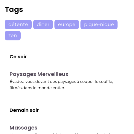
Tags
détente
dîner
europe
pique-nique
zen
Ce soir
22:37
Paysages Merveilleux
Évadez-vous devant des paysages à couper le souffle,
filmés dans le monde entier.
Demain soir
22:45
Massages