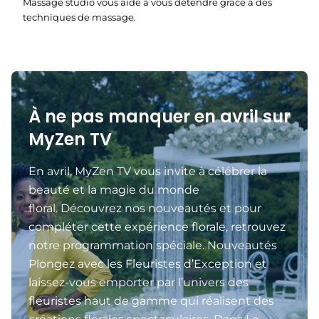
Massage studio vous aide à vous détendre grâce à des
techniques de massage.
À ne pas manquer en avril sur
MyZen TV
En avril, MyZen TV vous invite à célébrer la
beauté et la magie du monde
floral. Découvrez nos nouveautés et pour
compléter cette expérience florale, retrouvez
notre programmation spéciale. Nouveautés
Plongez avec les Fleuristes d’Exception et
laissez-vous emporter par l’univers des
fleuristes haut de gamme qui réalisent des