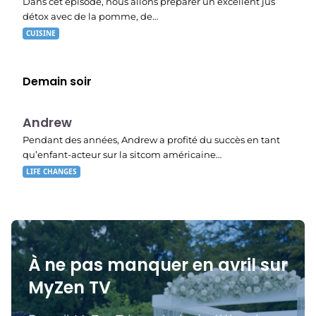
Dans cet épisode, nous allons préparer un excellent jus
détox avec de la pomme, de…
CUISINE
Demain soir
E02
23:15
Andrew
Pendant des années, Andrew a profité du succès en tant
qu’enfant-acteur sur la sitcom américaine…
LIFE CHANGES
À ne pas manquer en avril sur
MyZen TV