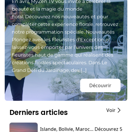
En avril, MyZen TV vous invite à célébrer la
beauté et la magie du monde
floral. Découvrez nos nouveautés et pour
compléter cette expérience florale, retrouvez
notre programmation spéciale. Nouveautés
Plongez avec les Fleuristes d’Exception et
laissez-vous emporter par l’univers des
fleuristes haut de gamme qui réalisent des
créations florales spectaculaires. Dans Le
Grand Défi du Jardinage, des […]
Découvrir
Voir
Derniers articles
Islande, Bolivie, Maroc... Découvrez 5