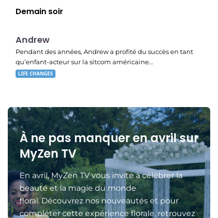
Demain soir
E02
23:15
Andrew
Pendant des années, Andrew a profité du succès en tant
qu’enfant-acteur sur la sitcom américaine…
LIFE CHANGES
À ne pas manquer en avril sur
MyZen TV
En avril, MyZen TV vous invite à célébrer la
beauté et la magie du monde
floral. Découvrez nos nouveautés et pour
compléter cette expérience florale, retrouvez