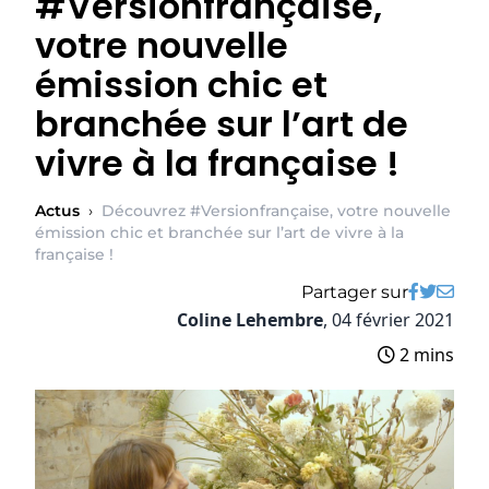
#Versionfrançaise,
votre nouvelle
émission chic et
branchée sur l’art de
vivre à la française !
Actus
›
Découvrez #Versionfrançaise, votre nouvelle
émission chic et branchée sur l’art de vivre à la
française !
Partager sur
Coline Lehembre
,
04 février 2021
2 mins