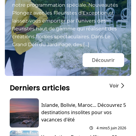
notre programmation spéciale. Nouveautés
Plongez avec les Fleuristes d’Exception et
laissez-vous emporter par l’univers des
fleuristes haut de gamme qui réalisent des
créations florales spectaculaires. Dans Le
Grand Défi du Jardinage, des […]
Découvrir
Voir
Derniers articles
Islande, Bolivie, Maroc... Découvrez 5
destinations insolites pour vos
vacances d'été
4 mins
5 juin 2026