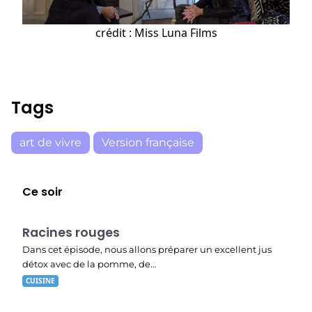
crédit : Miss Luna Films
Tags
art de vivre
Version française
Ce soir
E01
19:56
Racines rouges
Dans cet épisode, nous allons préparer un excellent jus
détox avec de la pomme, de…
CUISINE