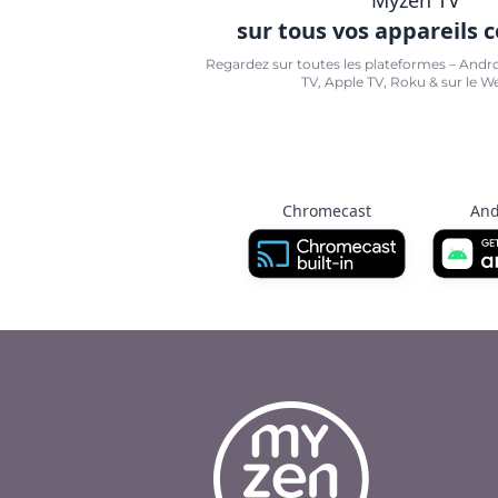
sur tous vos appareils 
Regardez sur toutes les plateformes – Andr
TV, Apple TV, Roku & sur le W
Chromecast
And