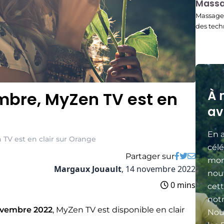
Mass
22:45
Massage 
des tech
À 
mbre, MyZen TV est en
av
En a
TV est en clair sur Orange
célé
Partager sur
mon
Margaux Jouault
,
14 novembre 2022
nou
0 mins
cett
not
ovembre 2022
, MyZen TV est disponible en clair
Nou