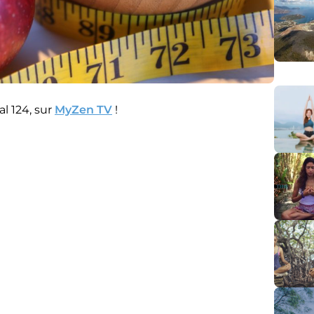
 124, sur
MyZen TV
!