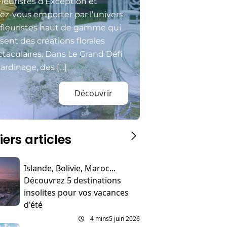
Fleuristes d’Exception et
sez-vous emporter par l’univers
 fleuristes haut de gamme qui
isent des créations florales
taculaires. Dans Le Grand Défi
ardinage, des […]
Découvrir
iers articles
Islande, Bolivie, Maroc...
Découvrez 5 destinations
insolites pour vos vacances
d'été
4 mins
5 juin 2026