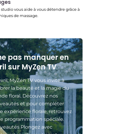
ages
studio vous aide à vous détendre grâce à
niques de massage.
ne pas manquer en
ril sur MyZen TV
vril, MyZen TV vous invite à
brer la beauté et la magie du
de floral. Découvrez nos
veautés et pour compléter
e expérience florale, retrouvez
re programmation spéciale.
veautés Plongez avec