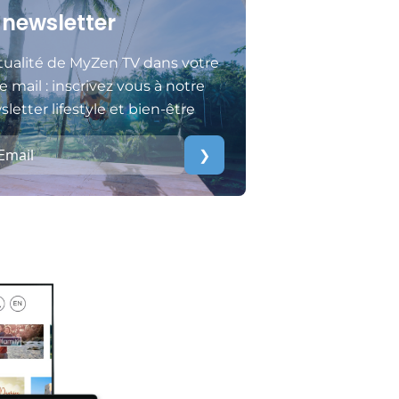
 newsletter
tualité de MyZen TV dans votre
e mail : inscrivez vous à notre
letter lifestyle et bien-être
❯