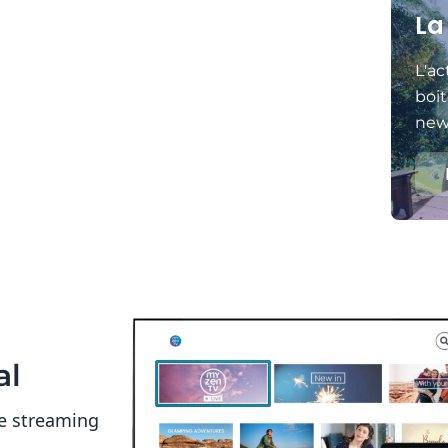
La
L'ac
boit
news
al
e streaming