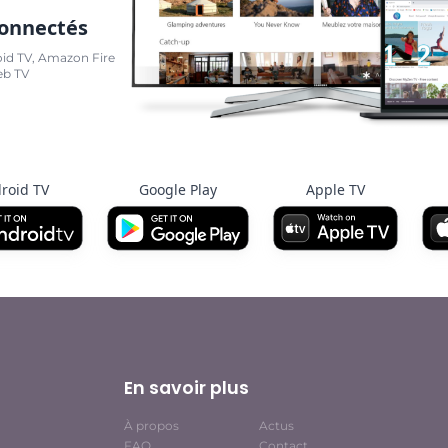
connectés
oid TV, Amazon Fire
eb TV
roid TV
Google Play
Apple TV
En savoir plus
À propos
Actus
FAQ
Contact