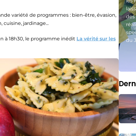
les 
lais
ande variété de programmes : bien-être, évasion,
des
cuisine, jardinage...
réal
spec
 à 18h30, le programme inédit
La vérité sur les
du J
Dern