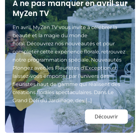
À ne pas manquer en avril sur
MyZen TV
En avril, MyZen TV vous invite à célébrer la
beauté et la magie du monde
floral. Découvrez nos nouveautés et pour
compléter cette expérience florale, retrouvez
notre programmation spéciale. Nouveautés
Plongez avec les Fleuristes d’Exception et
laissez-vous emporter par l’univers des
fleuristes haut de gamme qui réalisent des
créations florales spectaculaires. Dans Le
Grand Défi du Jardinage, des […]
Découvrir