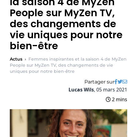
la saison 4 de MyZen
People sur MyZen TV,
des changements de
vie uniques pour notre
bien-être
Actus
›
Femmes inspirantes et la saison 4 de MyZen
People sur MyZen TV, des changements de vie
uniques pour notre bien-être
Partager sur
Lucas Wils
,
05 mars 2021
2 mins