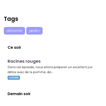
Tags
détente
jardin
Ce soir
E01
19:56
Racines rouges
Dans cet épisode, nous allons préparer un excellent jus
détox avec de la pomme, de…
CUISINE
Demain soir
E02
23:15