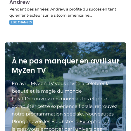
Andrew
Pendant des années, Andrew a profité du succès en tant
qu’enfant-acteur sur la sitcom américaine…
LIFE CHANGES
À ne pas manquer en avril sur
MyZen TV
En avril, MyZen TV vous invite à célébrer la
beauté et la magie du monde
floral. Découvrez nos nouveautés et pour
compléter cette expérience florale, retrouvez
notre programmation spéciale. Nouveautés
Plongez avec les Fleuristes d’Exception et
laissez-vous emporter par l’univers des