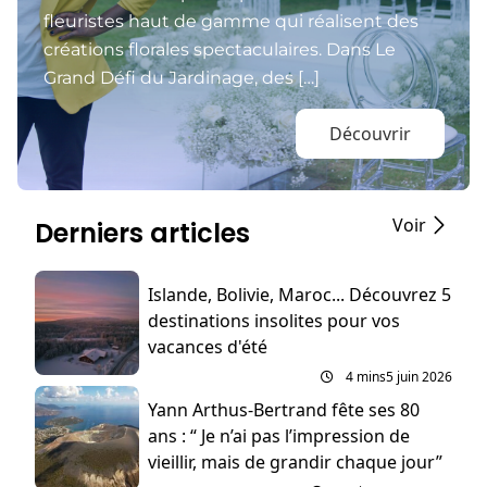
fleuristes haut de gamme qui réalisent des
créations florales spectaculaires. Dans Le
Grand Défi du Jardinage, des […]
Découvrir
Voir
Derniers articles
Islande, Bolivie, Maroc... Découvrez 5
destinations insolites pour vos
vacances d'été
4 mins
5 juin 2026
Yann Arthus-Bertrand fête ses 80
ans : “ Je n’ai pas l’impression de
vieillir, mais de grandir chaque jour”