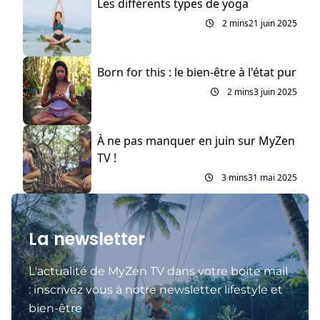
Les différents types de yoga
2 mins
21 juin 2025
Born for this : le bien-être à l'état pur
2 mins
3 juin 2025
À ne pas manquer en juin sur MyZen
TV !
3 mins
31 mai 2025
La newsletter
L'actualité de MyZen TV dans votre boite mail
: inscrivez vous à notre newsletter lifestyle et
bien-être