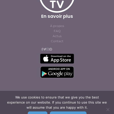
En savoir plus
À propos
FAQ
Actus
Contact
We use cookies to ensure that we give you the best
© Cofites 2023. All rights reserved.
experience on our website. If you continue to use this site we
Conditions générales
will assume that you are happy with it.
d’abonnement et