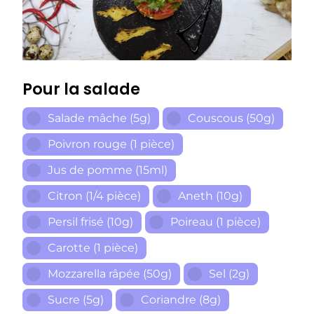
Pour la salade
Salade mâche (5g)
Couscous (50g)
Poivron rouge (1 pièce)
Jus de pomme (15ml)
Citron (1/4 pièce)
Aneth (10g)
Persil frisé (10g)
Poireau (1 pièce)
Carotte (1 pièce)
Mozzarella râpée (50g)
Sel (2g)
Sucre (5g)
Coriandre (8g)