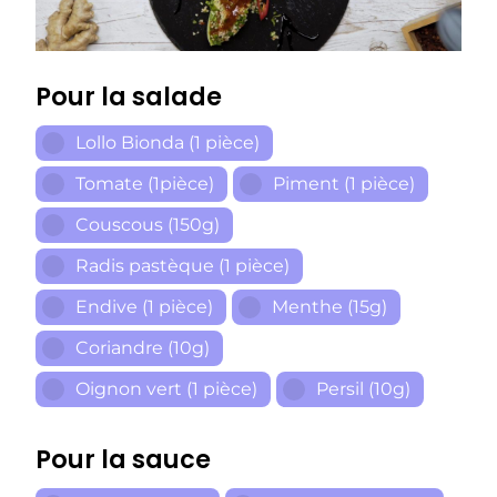
Pour la salade
Lollo Bionda (1 pièce)
Tomate (1pièce)
Piment (1 pièce)
Couscous (150g)
Radis pastèque (1 pièce)
Endive (1 pièce)
Menthe (15g)
Coriandre (10g)
Oignon vert (1 pièce)
Persil (10g)
Pour la sauce