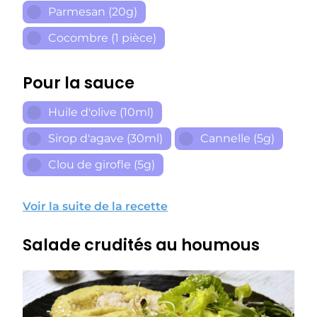
Parmesan (20g)
Cocombre (1 pièce)
Pour la sauce
Huile d'olive (10ml)
Sirop d'agave (30ml)
Cannelle (5g)
Clou de girofle (5g)
Voir la suite de la recette
Salade crudités au houmous