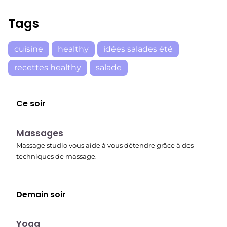
Tags
cuisine
healthy
idées salades été
recettes healthy
salade
Ce soir
23:30
Massages
Massage studio vous aide à vous détendre grâce à des
techniques de massage.
Demain soir
00:15
Yoga