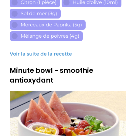
Citron (1 pièce)
Huile d'olive (10ml)
Sel de mer (3g)
Morceaux de Paprika (5g)
Mélange de poivres (4g)
Voir la suite de la recette
Minute bowl - smoothie
antioxydant