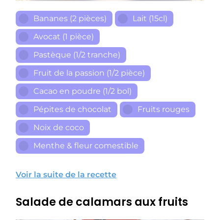
Bananes (2 pièces)
Lait (15cl)
Avocat (1 pièce)
Pastèque (1/2 tranche)
Fruit de la passion (1/2 pièce)
Cacao en poudre (1/2 bol)
Pépites de chocolat
Fruits rouges
Noix de coco
Menthe & fleur comestible
Voir la suite de la recette
Salade de calamars aux fruits