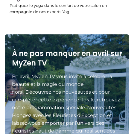
Pratiquez le yoga dans le confort de votre salon en
compagnie de nos experts Yogi.
À ne pas manquer en avril sur
MyZen TV
En avril, MyZen TV vous invite à célébrer la
beauté et la magie du monde
floral. Découvrez nos nouveautés et pour
compléter cette expérience florale, retrouvez
notre programmation spéciale. Nouveautés
Plongez avec les Fleuristes d’Exception et
laissez-vous emporter par l’univers des
fleuristes haut de gamme qui réalisent des