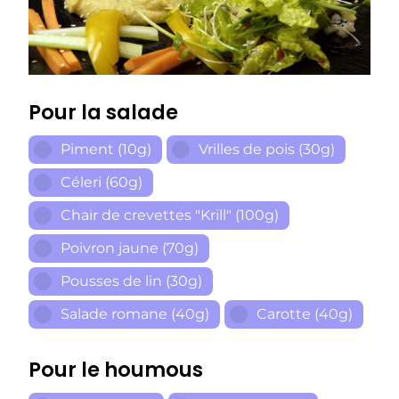
Pour la salade
Piment (10g)
Vrilles de pois (30g)
Céleri (60g)
Chair de crevettes "Krill" (100g)
Poivron jaune (70g)
Pousses de lin (30g)
Salade romane (40g)
Carotte (40g)
Pour le houmous