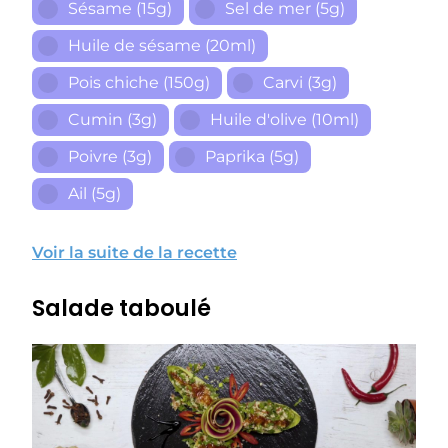
Sésame (15g)
Sel de mer (5g)
Huile de sésame (20ml)
Pois chiche (150g)
Carvi (3g)
Cumin (3g)
Huile d'olive (10ml)
Poivre (3g)
Paprika (5g)
Ail (5g)
Voir la suite de la recette
Salade taboulé