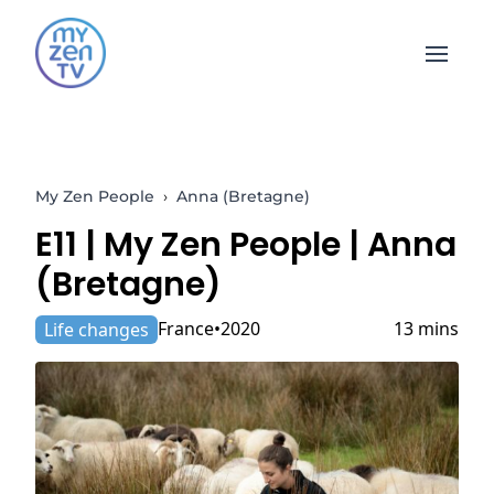
Open 
My Zen People
›
Anna (Bretagne)
E11 |
My Zen People
| Anna
(Bretagne)
France
2020
13 mins
Life changes