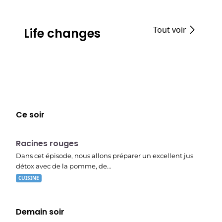
Tout voir
Life changes
Ce soir
E01
19:56
Racines rouges
Dans cet épisode, nous allons préparer un excellent jus
détox avec de la pomme, de…
CUISINE
Demain soir
E02