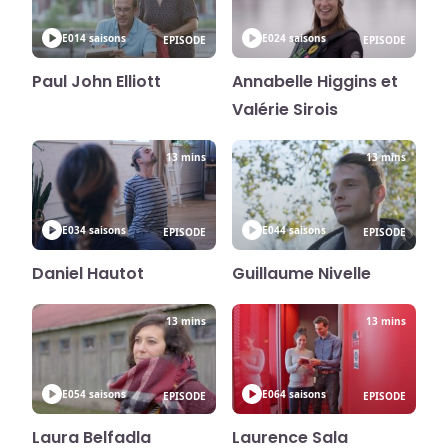
E01
4 saisons
E02
4 saisons
EPISODE
EPISODE
Paul John Elliott
Annabelle Higgins et
Valérie Sirois
13 mins
13 mins
E03
4 saisons
E04
4 saisons
EPISODE
EPISODE
Daniel Hautot
Guillaume Nivelle
13 mins
13 mins
E05
4 saisons
E06
4 saisons
EPISODE
EPISODE
Laura Belfadla
Laurence Sala