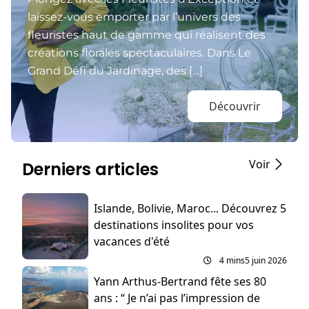
laissez-vous emporter par l’univers des
fleuristes haut de gamme qui réalisent des
créations florales spectaculaires. Dans Le
Grand Défi du Jardinage, des […]
Découvrir
Voir
Derniers articles
Islande, Bolivie, Maroc... Découvrez 5
destinations insolites pour vos
vacances d'été
4 mins
5 juin 2026
Yann Arthus-Bertrand fête ses 80
ans : “ Je n’ai pas l’impression de