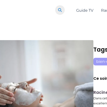
Guide TV
Ra
Tag
bien-
Ce soi
E01
Racin
19:56
Dans cet
excellen