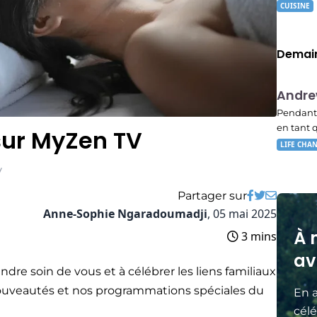
CUISINE
Demain
E02
Andr
23:15
Pendant 
en tant 
sur MyZen TV
LIFE CHA
V
Partager sur
Anne-Sophie Ngaradoumadji
,
05 mai 2025
À 
3 mins
av
dre soin de vous et à célébrer les liens familiaux
nouveautés et nos programmations spéciales du
En a
célé