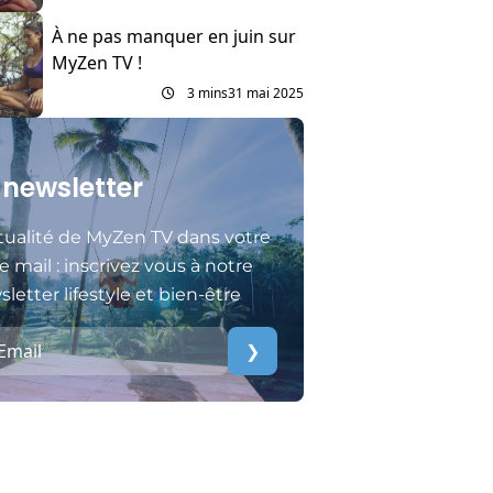
À ne pas manquer en juin sur
MyZen TV !
3 mins
31 mai 2025
 newsletter
tualité de MyZen TV dans votre
e mail : inscrivez vous à notre
letter lifestyle et bien-être
❯