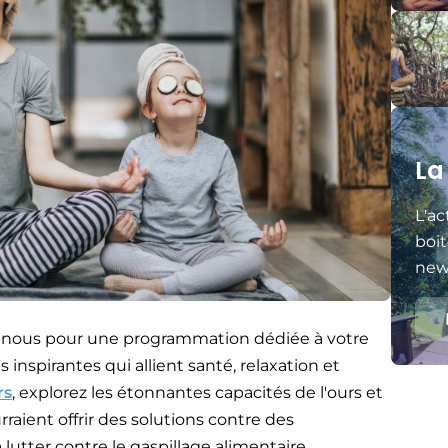
La
L'ac
boit
news
ez nous pour une programmation dédiée à votre
inspirantes qui allient santé, relaxation et
rs
, explorez les étonnantes capacités de l'ours et
aient offrir des solutions contre des
utter contre le gaspillage alimentaire