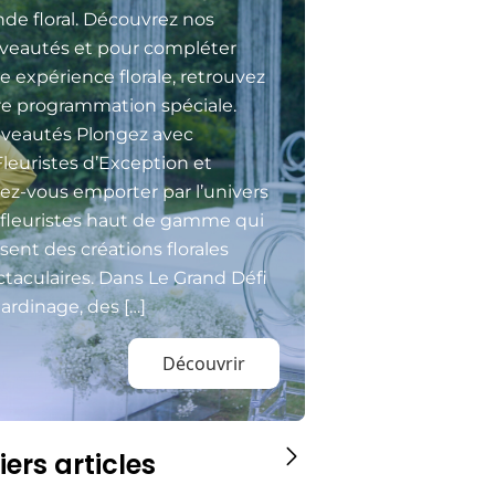
de floral. Découvrez nos
veautés et pour compléter
e expérience florale, retrouvez
re programmation spéciale.
veautés Plongez avec
Fleuristes d’Exception et
sez-vous emporter par l’univers
 fleuristes haut de gamme qui
isent des créations florales
taculaires. Dans Le Grand Défi
ardinage, des […]
Découvrir
iers articles