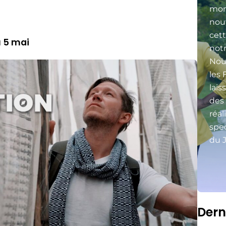
mon
nou
cett
u 5 mai
not
Nou
les 
lais
des
réal
spec
du J
Dern