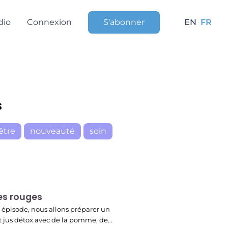
dio
Connexion
S’abonner
EN
FR
s
être
nouveauté
soin
r
es rouges
 épisode, nous allons préparer un
t jus détox avec de la pomme, de…