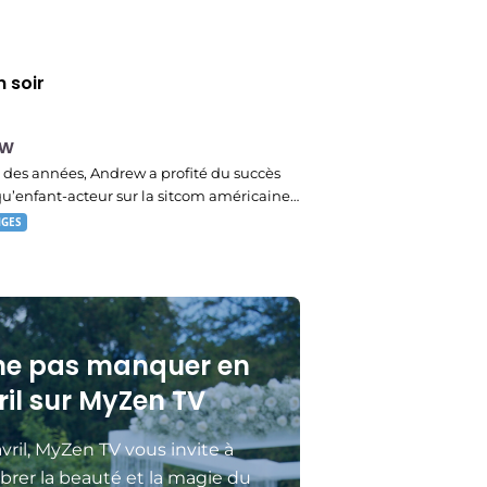
 soir
ew
des années, Andrew a profité du succès
qu’enfant-acteur sur la sitcom américaine…
NGES
ne pas manquer en
ril sur MyZen TV
vril, MyZen TV vous invite à
brer la beauté et la magie du