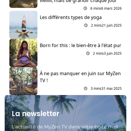
vieillir, mais de grandir chaque jour”
6 mins
6 mars 2026
Les différents types de yoga
2 mins
21 juin 2025
Born for this : le bien-être à l'état pur
2 mins
3 juin 2025
À ne pas manquer en juin sur MyZen
TV !
3 mins
31 mai 2025
La newsletter
L'actualité de MyZen TV dans votre boite mail