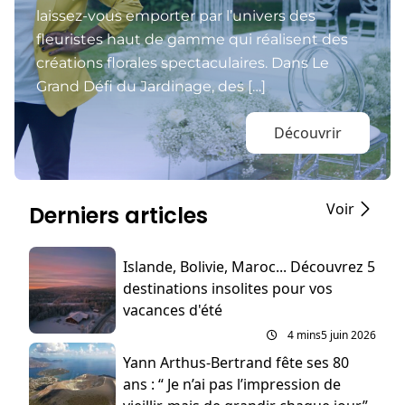
laissez-vous emporter par l’univers des
fleuristes haut de gamme qui réalisent des
créations florales spectaculaires. Dans Le
Grand Défi du Jardinage, des […]
Découvrir
Voir
Derniers articles
Islande, Bolivie, Maroc... Découvrez 5
destinations insolites pour vos
vacances d'été
4 mins
5 juin 2026
Yann Arthus-Bertrand fête ses 80
ans : “ Je n’ai pas l’impression de