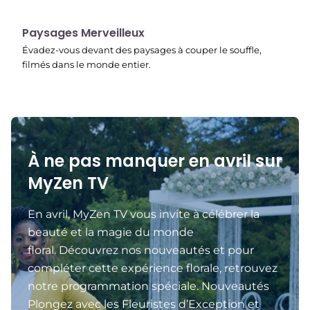
22:40
Paysages Merveilleux
Évadez-vous devant des paysages à couper le souffle,
filmés dans le monde entier.
À ne pas manquer en avril sur
MyZen TV
En avril, MyZen TV vous invite à célébrer la
beauté et la magie du monde
floral. Découvrez nos nouveautés et pour
compléter cette expérience florale, retrouvez
notre programmation spéciale. Nouveautés
Plongez avec les Fleuristes d’Exception et