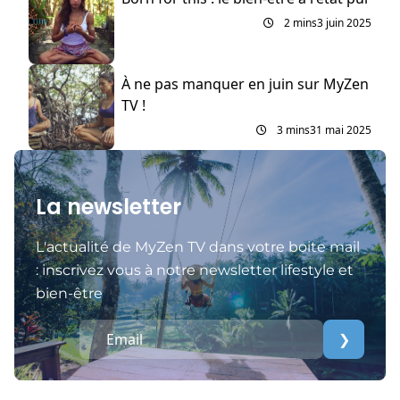
2 mins
3 juin 2025
À ne pas manquer en juin sur MyZen
TV !
3 mins
31 mai 2025
La newsletter
L'actualité de MyZen TV dans votre boite mail
: inscrivez vous à notre newsletter lifestyle et
bien-être
❯