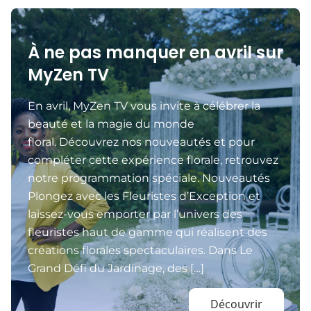
À ne pas manquer en avril sur
MyZen TV
En avril, MyZen TV vous invite à célébrer la
beauté et la magie du monde
floral. Découvrez nos nouveautés et pour
compléter cette expérience florale, retrouvez
notre programmation spéciale. Nouveautés
Plongez avec les Fleuristes d’Exception et
laissez-vous emporter par l’univers des
fleuristes haut de gamme qui réalisent des
créations florales spectaculaires. Dans Le
Grand Défi du Jardinage, des […]
Découvrir