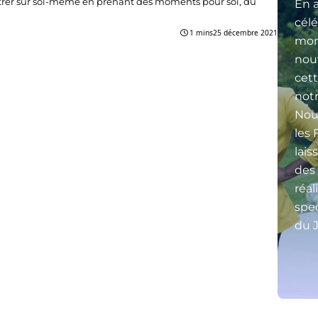
trer sur soi-même en prenant des moments pour soi, du
En a
célé
1 mins
25 décembre 2021
mon
nou
cett
not
Nou
les 
lais
des
réal
spec
du J