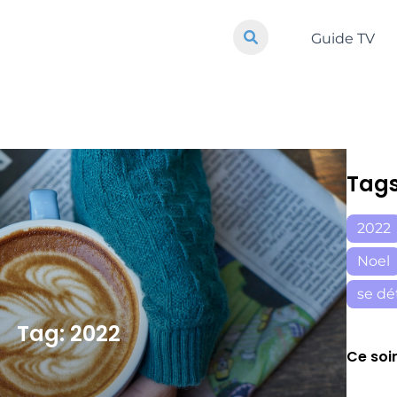
Guide TV
Tag
2022
Noel
se dé
Tag: 2022
Ce soi