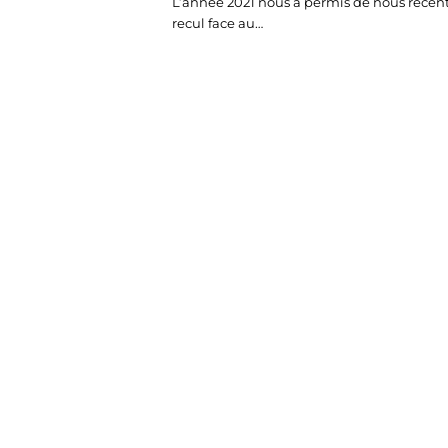
L’année 2021 nous a permis de nous recen
recul face au…