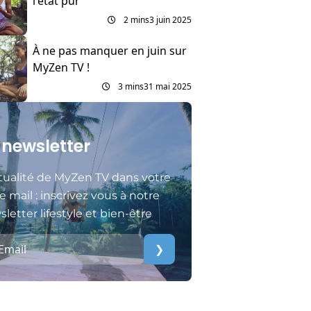
l'état pur
2 mins
3 juin 2025
À ne pas manquer en juin sur
MyZen TV !
3 mins
31 mai 2025
 newsletter
tualité de MyZen TV dans votre
e mail : inscrivez vous à notre
letter lifestyle et bien-être
❯