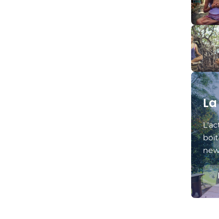
La
L'ac
boit
news