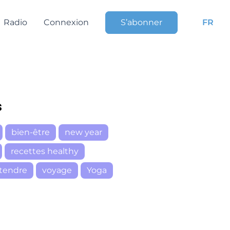
Radio
Connexion
S’abonner
FR
s
bien-être
new year
recettes healthy
tendre
voyage
Yoga
r