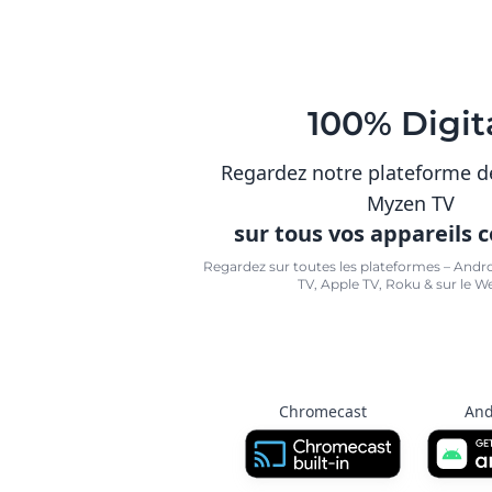
100% Digit
Regardez notre plateforme d
Myzen TV
sur tous vos appareils 
Regardez sur toutes les plateformes – Andr
TV, Apple TV, Roku & sur le W
Chromecast
And