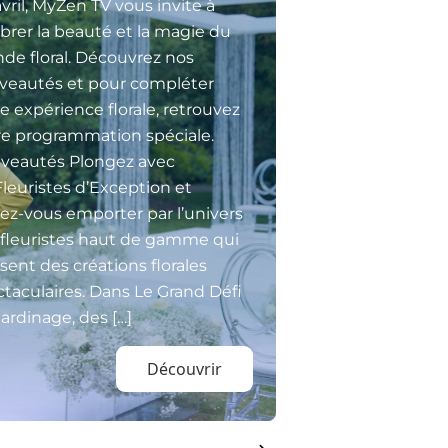
vril, MyZen TV vous invite à
brer la beauté et la magie du
de floral. Découvrez nos
veautés et pour compléter
e expérience florale, retrouvez
re programmation spéciale.
veautés Plongez avec
Fleuristes d’Exception et
sez-vous emporter par l’univers
 fleuristes haut de gamme qui
isent des créations florales
taculaires. Dans Le Grand Défi
ardinage, des […]
Découvrir