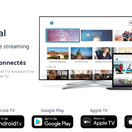
al
e streaming
connectés
oid TV, Amazon Fire
eb TV
roid TV
Google Play
Apple TV