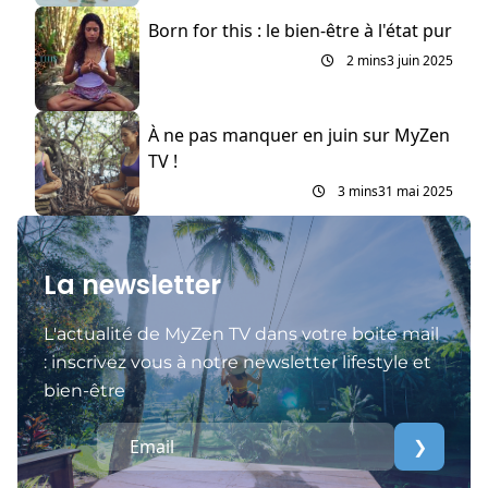
Born for this : le bien-être à l'état pur
2 mins
3 juin 2025
À ne pas manquer en juin sur MyZen
TV !
3 mins
31 mai 2025
La newsletter
L'actualité de MyZen TV dans votre boite mail
: inscrivez vous à notre newsletter lifestyle et
bien-être
❯