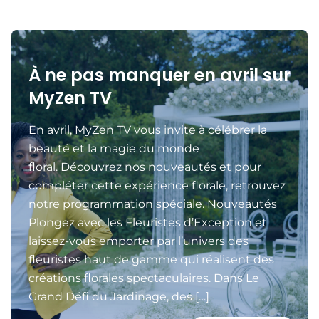
À ne pas manquer en avril sur
MyZen TV
En avril, MyZen TV vous invite à célébrer la
beauté et la magie du monde
floral. Découvrez nos nouveautés et pour
compléter cette expérience florale, retrouvez
notre programmation spéciale. Nouveautés
Plongez avec les Fleuristes d’Exception et
laissez-vous emporter par l’univers des
fleuristes haut de gamme qui réalisent des
créations florales spectaculaires. Dans Le
Grand Défi du Jardinage, des […]