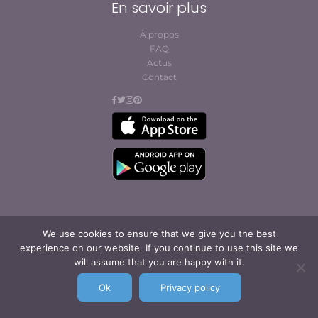
En savoir plus
À propos
FAQ
Actus
Contact
We use cookies to ensure that we give you the best
© Cofites 2023. All rights reserved.
experience on our website. If you continue to use this site we
Conditions générales
will assume that you are happy with it.
d’abonnement et
d’utilisation
Ok
Privacy policy
Mentions légales