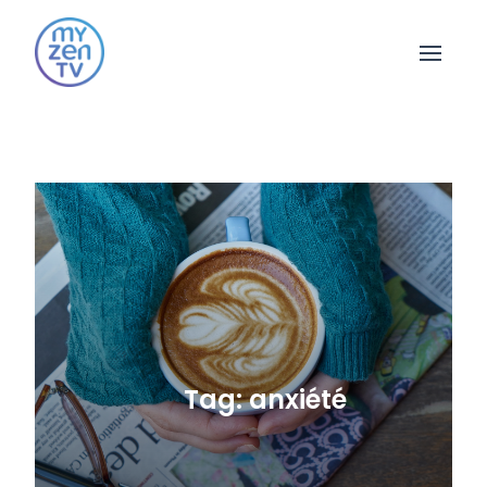
Open 
Tag: anxiété