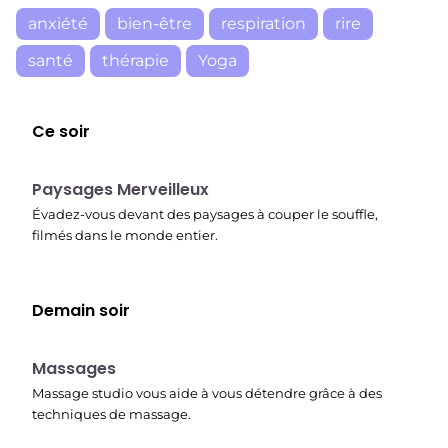
anxiété
bien-être
respiration
rire
santé
thérapie
Yoga
Ce soir
22:37
Paysages Merveilleux
Évadez-vous devant des paysages à couper le souffle,
filmés dans le monde entier.
Demain soir
22:45
Massages
Massage studio vous aide à vous détendre grâce à des
techniques de massage.