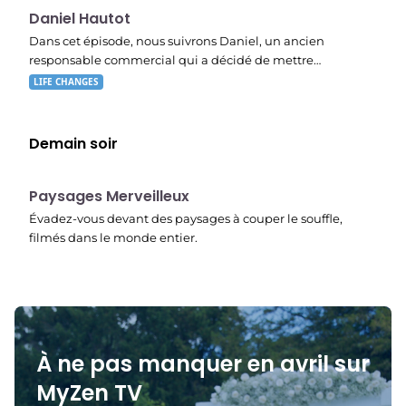
19:47
Daniel Hautot
Dans cet épisode, nous suivrons Daniel, un ancien
responsable commercial qui a décidé de mettre…
LIFE CHANGES
Demain soir
22:40
Paysages Merveilleux
Évadez-vous devant des paysages à couper le souffle,
filmés dans le monde entier.
À ne pas manquer en avril sur
MyZen TV