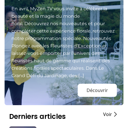
En avril, MyZen TV vous invite à célébrer la
beauté et la magie du monde
floral. Découvrez nos nouveautés et pour
compléter cette expérience florale, retrouvez
notre programmation spéciale. Nouveautés
Plongez avec les Fleuristes d’Exception et
laissez-vous emporter par l’univers des
fleuristes haut de gamme qui réalisent des
créations florales spectaculaires. Dans Le
Grand Défi du Jardinage, des […]
Découvrir
Voir
Derniers articles