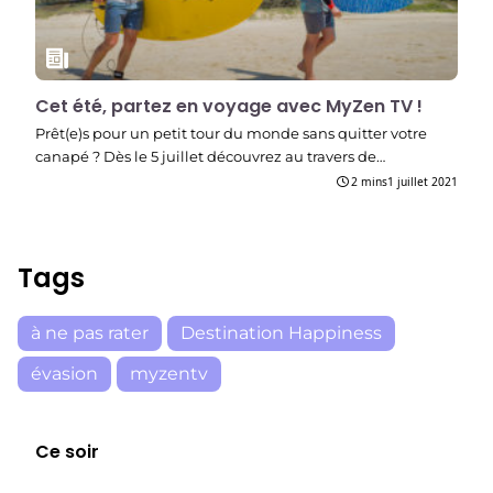
Cet été, partez en voyage avec MyZen TV !
Prêt(e)s pour un petit tour du monde sans quitter votre
canapé ? Dès le 5 juillet découvrez au travers de…
2 mins
1 juillet 2021
Tags
à ne pas rater
Destination Happiness
évasion
myzentv
Ce soir
E03