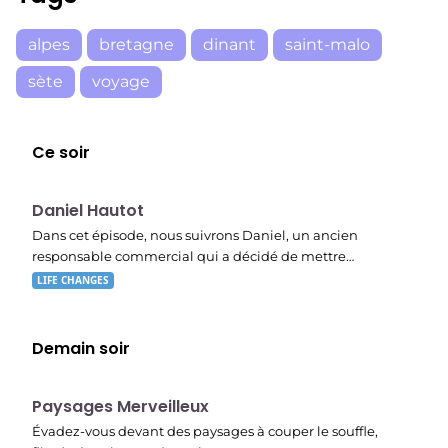
alpes
bretagne
dinant
saint-malo
sète
voyage
Ce soir
E03
19:47
Daniel Hautot
Dans cet épisode, nous suivrons Daniel, un ancien
responsable commercial qui a décidé de mettre…
LIFE CHANGES
Demain soir
22:40
Paysages Merveilleux
Évadez-vous devant des paysages à couper le souffle,