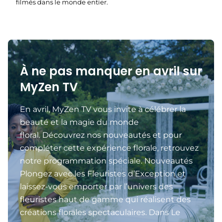
filmés dans le monde entier.
À ne pas manquer en avril sur
MyZen TV
En avril, MyZen TV vous invite à célébrer la
beauté et la magie du monde
floral. Découvrez nos nouveautés et pour
compléter cette expérience florale, retrouvez
notre programmation spéciale. Nouveautés
Plongez avec les Fleuristes d’Exception et
laissez-vous emporter par l’univers des
fleuristes haut de gamme qui réalisent des
créations florales spectaculaires. Dans Le