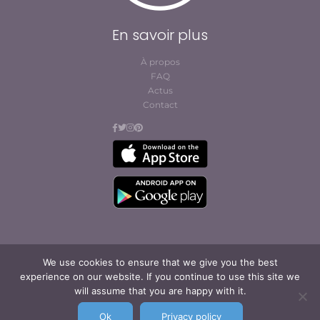
En savoir plus
À propos
FAQ
Actus
Contact
We use cookies to ensure that we give you the best
© Cofites 2023. All rights reserved.
experience on our website. If you continue to use this site we
Conditions générales
will assume that you are happy with it.
d’abonnement et
d’utilisation
Ok
Privacy policy