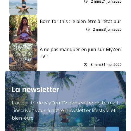
2 mins
21 juin 2025
Born for this : le bien-être à l'état pur
2 mins
3 juin 2025
À ne pas manquer en juin sur MyZen
TV !
3 mins
31 mai 2025
La newsletter
L'actualité de MyZen TV dans votre boite mail
: inscrivez vous à notre newsletter lifestyle et
bien-être