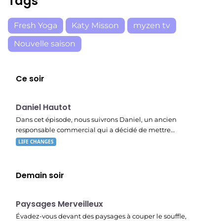
Tags
Fresh Yoga
Katy Misson
myzen tv
Nouvelle saison
Ce soir
E03
19:47
Daniel Hautot
Dans cet épisode, nous suivrons Daniel, un ancien
responsable commercial qui a décidé de mettre…
LIFE CHANGES
Demain soir
22:40
Paysages Merveilleux
Évadez-vous devant des paysages à couper le souffle,