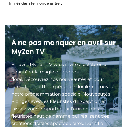
filmés dans le monde entier.
À ne pas manquer en avril sur
MyZen TV
En avril, MyZen TV vous invite à célébrer la
beauté et la magie du monde
floral. Découvrez nos nouveautés et pour
compléter cette expérience florale, retrouvez
notre programmation spéciale. Nouveautés
Plongez avec les Fleuristes d’Exception et
laissez-vous emporter par l’univers des
fleuristes haut de gamme qui réalisent des
créations florales spectaculaires. Dans Le