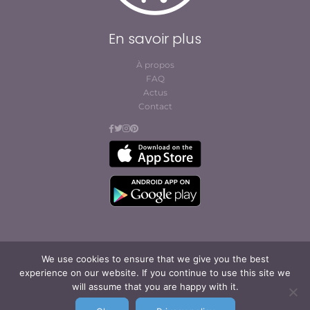
En savoir plus
À propos
FAQ
Actus
Contact
We use cookies to ensure that we give you the best
© Cofites 2023. All rights reserved.
experience on our website. If you continue to use this site we
Conditions générales
will assume that you are happy with it.
d’abonnement et
d’utilisation