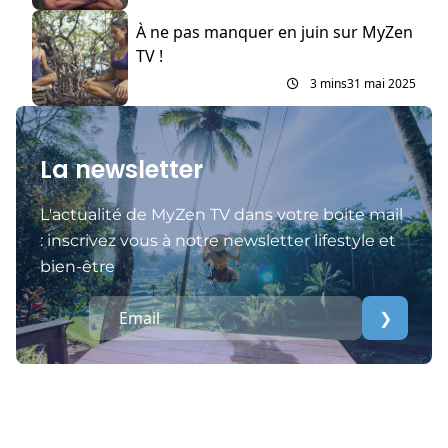
À ne pas manquer en juin sur MyZen
TV !
3 mins
31 mai 2025
La newsletter
L'actualité de MyZen TV dans votre boite mail
: inscrivez vous à notre newsletter lifestyle et
bien-être
❯