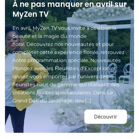
À ne pas manquer en avril sur
MyZen TV
En avril, MyZen TV vous invite à célébrer la
beauté et la magie du monde
floral. Découvrez nos nouveautés et pour
compléter cette expérience florale, retrouvez
notre programmation spéciale. Nouveautés
Plongez avec les Fleuristes d’Exception et
laissez-vous emporter par l’univers des
fleuristes haut de gamme qui réalisent des
créations florales spectaculaires. Dans Le
Grand Défi du Jardinage, des […]
Découvrir