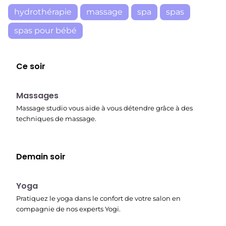
hydrothérapie
massage
spa
spas
spas pour bébé
Ce soir
23:30
Massages
Massage studio vous aide à vous détendre grâce à des
techniques de massage.
Demain soir
00:15
Yoga
Pratiquez le yoga dans le confort de votre salon en
compagnie de nos experts Yogi.