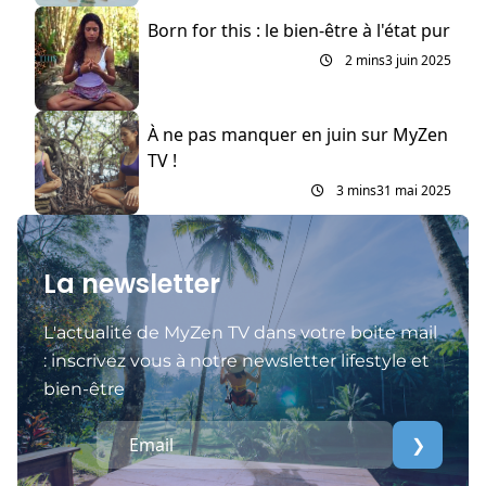
Born for this : le bien-être à l'état pur
2 mins
3 juin 2025
À ne pas manquer en juin sur MyZen
TV !
3 mins
31 mai 2025
La newsletter
L'actualité de MyZen TV dans votre boite mail
: inscrivez vous à notre newsletter lifestyle et
bien-être
❯