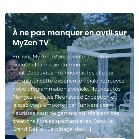
À ne pas manquer en avril sur
MyZen TV
En avril, MyZen TV vous invite à célébrer la
beauté et la magie du monde
floral. Découvrez nos nouveautés et pour
compléter cette expérience florale, retrouvez
notre programmation spéciale. Nouveautés
Plongez avec les Fleuristes d’Exception et
laissez-vous emporter par l’univers des
fleuristes haut de gamme qui réalisent des
créations florales spectaculaires. Dans Le
Grand Défi du Jardinage, des […]