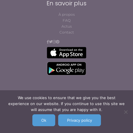
En savoir plus
À propos
FAQ
Actus
Contact
We use cookies to ensure that we give you the best
© Cofites 2023. All rights reserved.
experience on our website. If you continue to use this site we
Conditions générales
will assume that you are happy with it.
d’abonnement et
d’utilisation
Ok
Privacy policy
Mentions légales