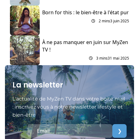
Born for this : le bien-être à l'état pur
2 mins
3 juin 2025
À ne pas manquer en juin sur MyZen
TV !
3 mins
31 mai 2025
La newsletter
L'actualité de MyZen TV dans votre boite mail
: inscrivez vous à notre newsletter lifestyle et
bien-être
❯