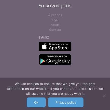
En savoir plus
À propos
FAQ
Actus
Contact
We use cookies to ensure that we give you the best
© Cofites 2023. All rights reserved.
experience on our website. If you continue to use this site we
Conditions générales
will assume that you are happy with it.
d’abonnement et
d’utilisation
Ok
Privacy policy
Mentions légales