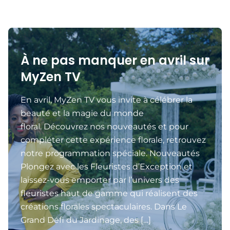
À ne pas manquer en avril sur
MyZen TV
En avril, MyZen TV vous invite à célébrer la
beauté et la magie du monde
floral. Découvrez nos nouveautés et pour
compléter cette expérience florale, retrouvez
notre programmation spéciale. Nouveautés
Plongez avec les Fleuristes d’Exception et
laissez-vous emporter par l’univers des
fleuristes haut de gamme qui réalisent des
créations florales spectaculaires. Dans Le
Grand Défi du Jardinage, des […]