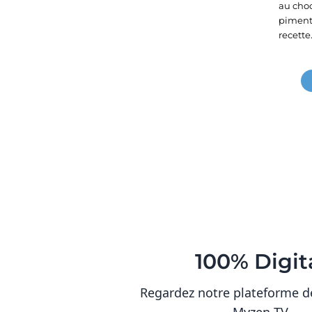
au choc
piment 
recette
100% Digit
Regardez notre plateforme d
Myzen TV