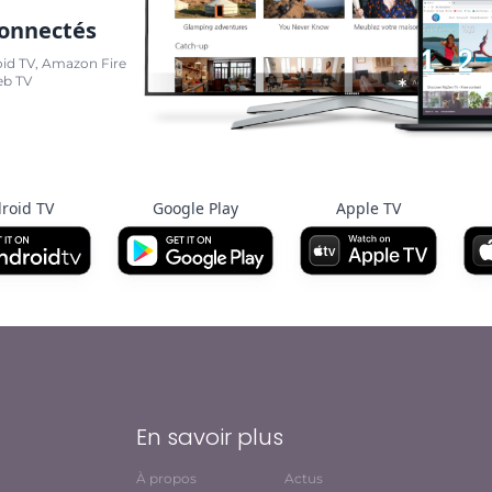
connectés
oid TV, Amazon Fire
eb TV
roid TV
Google Play
Apple TV
En savoir plus
À propos
Actus