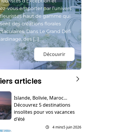
Fleuristes d’Exception et
sez-vous emporter par l’univers
 fleuristes haut de gamme qui
isent des créations florales
taculaires. Dans Le Grand Défi
ardinage, des […]
Découvrir
iers articles
Islande, Bolivie, Maroc...
Découvrez 5 destinations
insolites pour vos vacances
d'été
4 mins
5 juin 2026