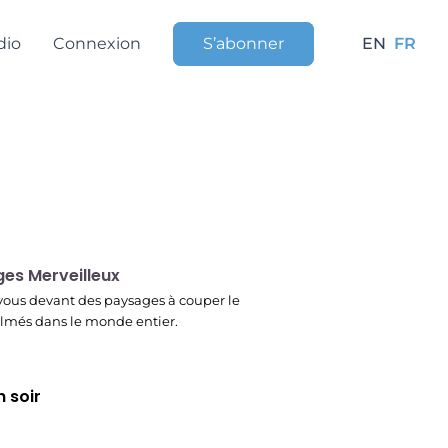
dio
Connexion
S’abonner
EN
FR
r
es Merveilleux
ous devant des paysages à couper le
filmés dans le monde entier.
 soir