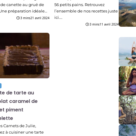
 de canette au grué de
56 petits pains. Retrouvez
Une préparation idéale…
l’ensemble de nos recettes juste
ici.…
3 mins
21 avril 2024
3 mins
11 avril 2024
te de tarte au
lat caramel de
 et piment
elette
s Carnets de Julie,
z à cuisiner une tarte