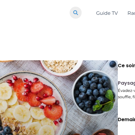
Guide TV
Ra
Ce soi
22:37
Paysag
Évadez-v
souffle, 
Demain