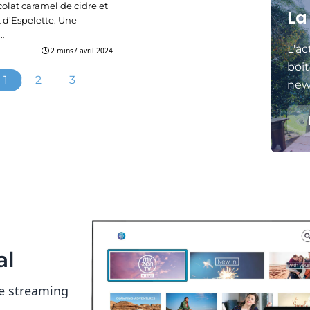
olat caramel de cidre et
La
d’Espelette. Une
…
L'ac
2 mins
7 avril 2024
boit
1
2
3
news
al
e streaming