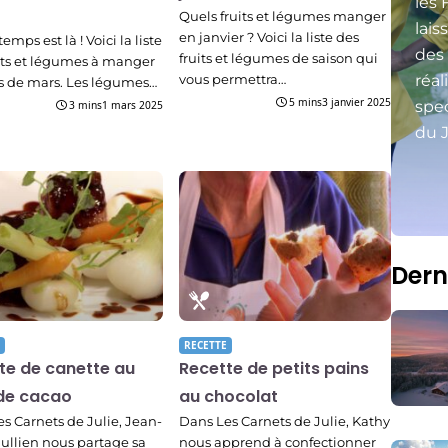
les 
Quels fruits et légumes manger
lais
en janvier ? Voici la liste des
emps est là ! Voici la liste
des
fruits et légumes de saison qui
its et légumes à manger
vous permettra…
réal
s de mars. Les légumes…
5 mins
3 janvier 2025
spec
3 mins
1 mars 2025
du J
Dern
RECETTE
te de canette au
Recette de petits pains
de cacao
au chocolat
s Carnets de Julie, Jean-
Dans Les Carnets de Julie, Kathy
Jullien nous partage sa
nous apprend à confectionner