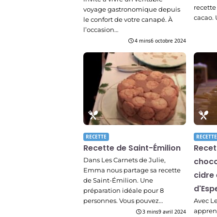
recette
voyage gastronomique depuis
cacao. 
le confort de votre canapé. À
l’occasion…
4 mins
6 octobre 2024
RECETTE
RECETTE
Recette de Saint-Émilion
Recet
Dans Les Carnets de Julie,
choco
Emma nous partage sa recette
cidre
de Saint-Émilion. Une
d'Esp
préparation idéale pour 8
personnes. Vous pouvez…
Avec Le
apprene
3 mins
9 avril 2024