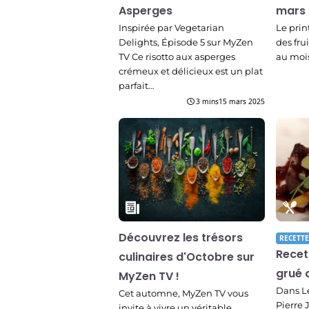
Asperges
mars
Inspirée par Vegetarian
Le print
Delights, Épisode 5 sur MyZen
des fru
TV Ce risotto aux asperges
au moi
crémeux et délicieux est un plat
parfait…
3 mins
15 mars 2025
Découvrez les trésors
RECETTE
Recet
culinaires d'Octobre sur
grué 
MyZen TV !
Dans Le
Cet automne, MyZen TV vous
Pierre 
invite à vivre un véritable