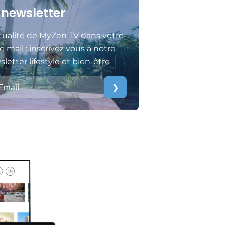
 newsletter
tualité de MyZen TV dans votre
e mail : inscrivez vous à notre
letter lifestyle et bien-être
❯