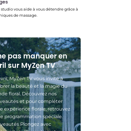
ges
studio vous aide à vous détendre grâce à
niques de massage.
ne pas manquer en
ril sur MyZen TV
vril, MyZen TV vous invite à
brer la beauté et la magie du
de floral. Découvrez nos
veautés et pour compléter
e expérience florale, retrouvez
re programmation spéciale.
veautés Plongez avec