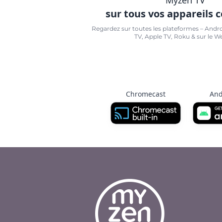
sur tous vos appareils 
Regardez sur toutes les plateformes – Andr
TV, Apple TV, Roku & sur le W
Chromecast
And