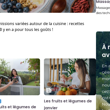
22:45
Massa
Massage 
des tech
ssions variées autour de la cuisine : recettes
l y en a pour tous les goûts !​
À 
av
En a
célé
mon
nou
cett
not
Les fruits et légumes de
Nou
ruits et légumes de
janvier