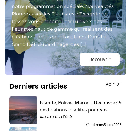
notre programmation spéciale. Nouveautés
Plongez avec les Fleuristes d’Exception et
laissez-vous emporter par l’univers des
fleuristes haut de gamme qui réalisent des
créations florales spectaculaires. Dans Le
Grand Défi du Jardinage, des […]
Découvrir
Voir
Derniers articles
Islande, Bolivie, Maroc... Découvrez 5
destinations insolites pour vos
vacances d'été
4 mins
5 juin 2026