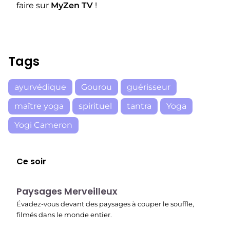
faire sur
MyZen TV
!
Tags
ayurvédique
Gourou
guérisseur
maître yoga
spirituel
tantra
Yoga
Yogi Cameron
Ce soir
22:37
Paysages Merveilleux
Évadez-vous devant des paysages à couper le souffle,
filmés dans le monde entier.