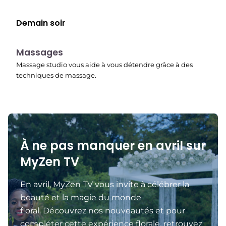
Demain soir
22:45
Massages
Massage studio vous aide à vous détendre grâce à des
techniques de massage.
À ne pas manquer en avril sur
MyZen TV
En avril, MyZen TV vous invite à célébrer la
beauté et la magie du monde
floral. Découvrez nos nouveautés et pour
compléter cette expérience florale, retrouvez