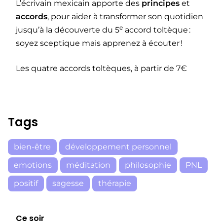
L’écrivain mexicain apporte des
principes
et
accords
, pour aider à transformer son quotidien
e
jusqu’à la découverte du 5
accord toltèque :
soyez sceptique mais apprenez à écouter !
Les quatre accords toltèques, à partir de 7€
Tags
bien-être
développement personnel
emotions
méditation
philosophie
PNL
positif
sagesse
thérapie
Ce soir