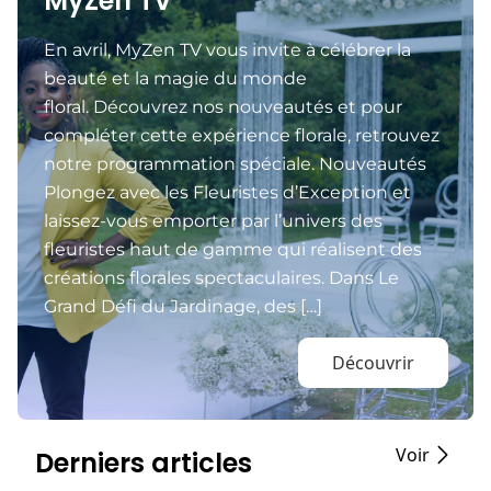
MyZen TV
En avril, MyZen TV vous invite à célébrer la
beauté et la magie du monde
floral. Découvrez nos nouveautés et pour
compléter cette expérience florale, retrouvez
notre programmation spéciale. Nouveautés
Plongez avec les Fleuristes d’Exception et
laissez-vous emporter par l’univers des
fleuristes haut de gamme qui réalisent des
créations florales spectaculaires. Dans Le
Grand Défi du Jardinage, des […]
Découvrir
Voir
Derniers articles