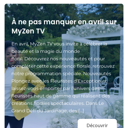
À ne pas manquer en avril sur
MyZen TV
En avril, MyZen TV vous invite à célébrer la
beauté et la magie du monde
floral. Découvrez nos nouveautés et pour
compléter cette expérience florale, retrouvez
notre programmation spéciale. Nouveautés
Plongez avec les Fleuristes d’Exception et
laissez-vous emporter par l’univers des
fleuristes haut de gamme qui réalisent des
créations florales spectaculaires. Dans Le
Grand Défi du Jardinage, des […]
Découvrir