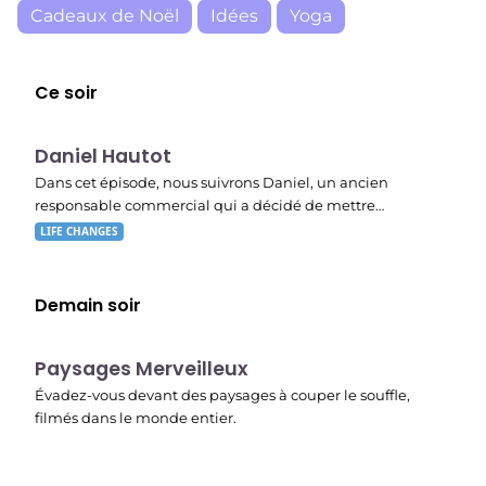
Cadeaux de Noël
Idées
Yoga
Ce soir
E03
19:47
Daniel Hautot
Dans cet épisode, nous suivrons Daniel, un ancien
responsable commercial qui a décidé de mettre…
LIFE CHANGES
Demain soir
22:40
Paysages Merveilleux
Évadez-vous devant des paysages à couper le souffle,
filmés dans le monde entier.