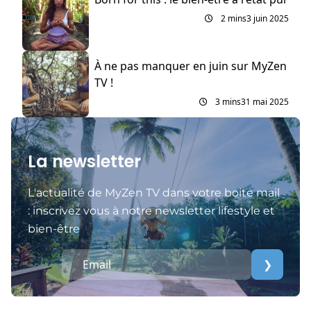
2 mins
3 juin 2025
À ne pas manquer en juin sur MyZen
TV !
3 mins
31 mai 2025
La newsletter
L'actualité de MyZen TV dans votre boite mail
: inscrivez vous à notre newsletter lifestyle et
bien-être
❯