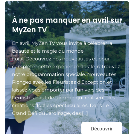
À ne pas manquer en avril sur
MyZen TV
En avril, MyZen TV vous invite à célébrer la
beauté et la magie du monde
floral. Découvrez nos nouveautés et pour
compléter cette expérience florale, retrouvez
notre programmation spéciale. Nouveautés
Plongez avec les Fleuristes d’Exception et
laissez-vous emporter par l’univers des
fleuristes haut de gamme qui réalisent des
créations florales spectaculaires. Dans Le
Grand Défi du Jardinage, des […]
Découvrir