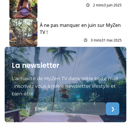
2 mins
3 juin 2025
À ne pas manquer en juin sur MyZen
TV !
3 mins
31 mai 2025
La newsletter
L'actualité de MyZen TV dans votre boite mail
: inscrivez vous à notre newsletter lifestyle et
bien-être
❯