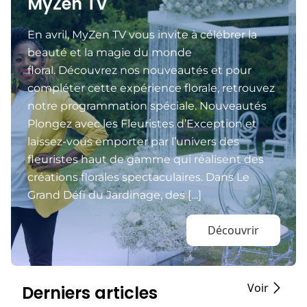
MyZen TV
En avril, MyZen TV vous invite à célébrer la
beauté et la magie du monde
floral. Découvrez nos nouveautés et pour
compléter cette expérience florale, retrouvez
notre programmation spéciale. Nouveautés
Plongez avec les Fleuristes d’Exception et
laissez-vous emporter par l’univers des
fleuristes haut de gamme qui réalisent des
créations florales spectaculaires. Dans Le
Grand Défi du Jardinage, des […]
Découvrir
Voir
Derniers articles