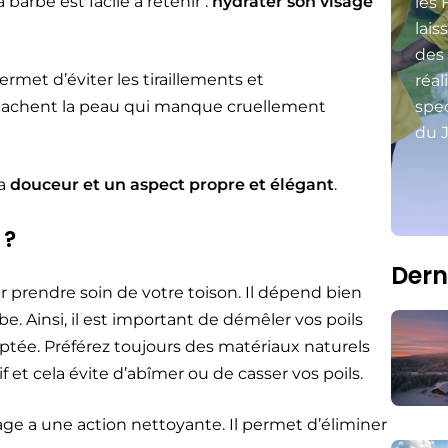
barbe est facile à retenir :
hydrater son visage
les 
lais
des
rmet d’éviter les tiraillements et
réal
 cachent la peau qui manque cruellement
spec
du J
la
douceur et un aspect propre et élégant
.
 ?
Dern
 prendre soin de votre toison. Il dépend bien
be. Ainsi, il est important de démêler vos poils
tée. Préférez toujours des matériaux naturels
 et cela évite d’abîmer ou de casser vos poils.
age a une action nettoyante. Il permet d’éliminer