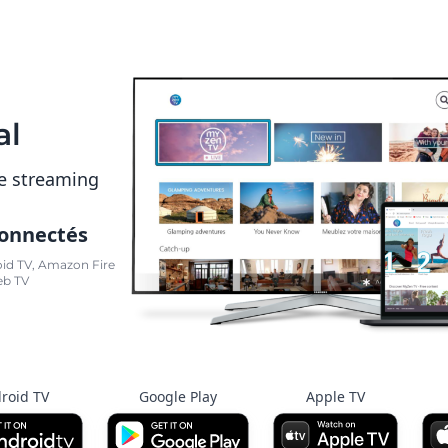
al
e streaming
connectés
oid TV, Amazon Fire
eb TV
roid TV
Google Play
Apple TV