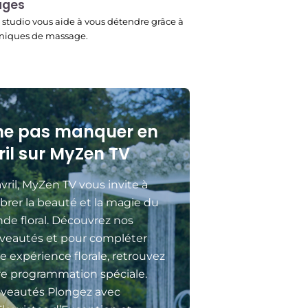
ages
studio vous aide à vous détendre grâce à
niques de massage.
ne pas manquer en
ril sur MyZen TV
vril, MyZen TV vous invite à
brer la beauté et la magie du
de floral. Découvrez nos
veautés et pour compléter
e expérience florale, retrouvez
re programmation spéciale.
veautés Plongez avec