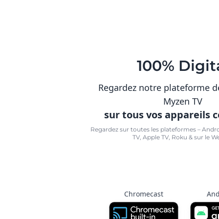
100% Digit
Regardez notre plateforme d
Myzen TV
sur tous vos appareils 
Regardez sur toutes les plateformes – Andr
TV, Apple TV, Roku & sur le W
Chromecast
And