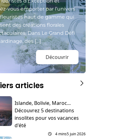
Fleuristes d’Exception et
sez-vous emporter par l’univers
 fleuristes haut de gamme qui
isent des créations florales
taculaires. Dans Le Grand Défi
ardinage, des […]
Découvrir
iers articles
Islande, Bolivie, Maroc...
Découvrez 5 destinations
insolites pour vos vacances
d'été
4 mins
5 juin 2026