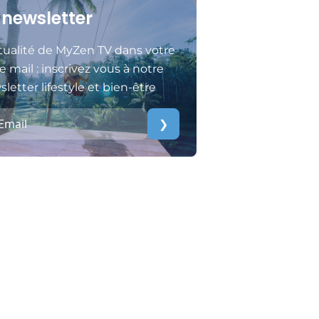
 newsletter
tualité de MyZen TV dans votre
e mail : inscrivez vous à notre
letter lifestyle et bien-être
❯