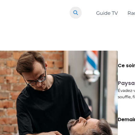
Guide TV
Ra
Ce soi
Paysa
22:37
Évadez-v
souffle, 
Demain