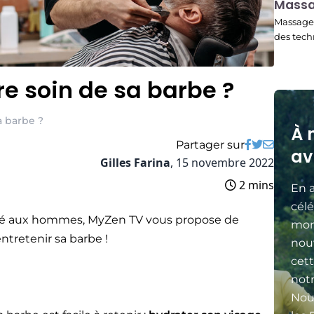
Mass
22:45
Massage 
des tech
 soin de sa barbe ?
 barbe ?
À 
Partager sur
av
Gilles Farina
,
15 novembre 2022
2 mins
En a
célé
cré aux hommes, MyZen TV vous propose de
mon
tretenir sa barbe !
nou
cett
not
Nou