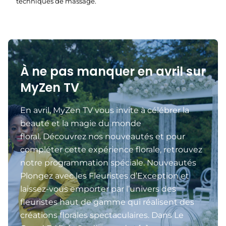
techniques de massage.
À ne pas manquer en avril sur
MyZen TV
En avril, MyZen TV vous invite à célébrer la
beauté et la magie du monde
floral. Découvrez nos nouveautés et pour
compléter cette expérience florale, retrouvez
notre programmation spéciale. Nouveautés
Plongez avec les Fleuristes d’Exception et
laissez-vous emporter par l’univers des
fleuristes haut de gamme qui réalisent des
créations florales spectaculaires. Dans Le