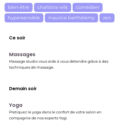
bien-être
charlotte wils
comédien
hypersensible
maurice barthélemy
zen
Ce soir
23:30
Massages
Massage studio vous aide à vous détendre grâce à des
techniques de massage.
Demain soir
00:15
Yoga
Pratiquez le yoga dans le confort de votre salon en
compagnie de nos experts Yogi.