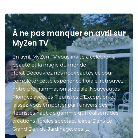
À ne pas manquer en avril sur
MyZen TV
En avril, MyZen TV vous invite à célébrer la
beauté et la magie du monde
floral. Découvrez nos nouveautés et pour
compléter cette expérience florale, retrouvez
notre programmation spéciale. Nouveautés
Plongez avec les Fleuristes d’Exception et
laissez-vous emporter par l’univers des
fleuristes haut de gamme qui réalisent des
créations florales spectaculaires. Dans Le
Grand Défi du Jardinage, des […]