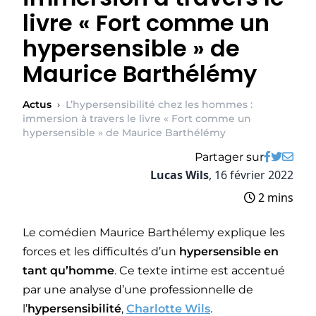
livre « Fort comme un
hypersensible » de
Maurice Barthélémy
Actus
›
L’hypersensibilité chez les hommes :
immersion à travers le livre « Fort comme un
hypersensible » de Maurice Barthélémy
Partager sur
Lucas Wils
,
16 février 2022
2 mins
Le comédien Maurice Barthélemy explique les
forces et les difficultés d’un
hypersensible en
tant qu’homme
. Ce texte intime est accentué
par une analyse d’une professionnelle de
l’
hypersensibilité
,
Charlotte Wils
.