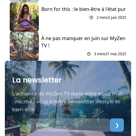
Born for this : le bien-être à l'état pur
2 mins
3 juin 2025
À ne pas manquer en juin sur MyZen
TV !
3 mins
31 mai 2025
La newsletter
L'actualité de MyZen TV dans votre boite mail
: inscrivez vous à notre newsletter lifestyle et
bien-être
❯