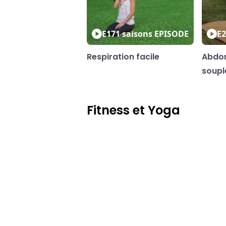
E17
1 saisons
EPISODE
E2
Respiration facile
Abdom
soupl
Fitness et Yoga