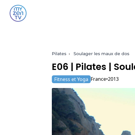
Pilates
›
Soulager les maux de dos
E06 |
Pilates
| Sou
France
2013
Fitness et Yoga