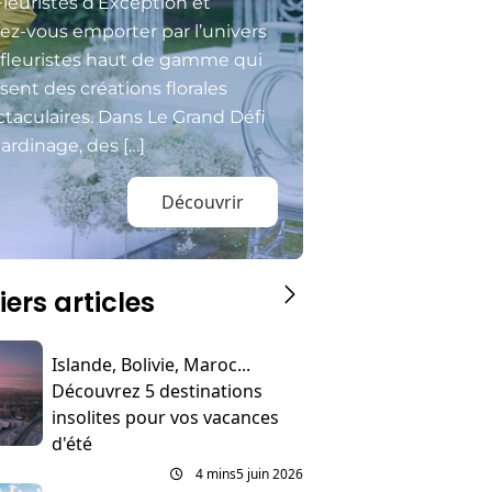
Fleuristes d’Exception et
sez-vous emporter par l’univers
 fleuristes haut de gamme qui
isent des créations florales
taculaires. Dans Le Grand Défi
ardinage, des […]
Découvrir
iers articles
Islande, Bolivie, Maroc...
Découvrez 5 destinations
insolites pour vos vacances
d'été
4 mins
5 juin 2026