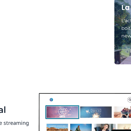
La
L'ac
boit
news
al
e streaming