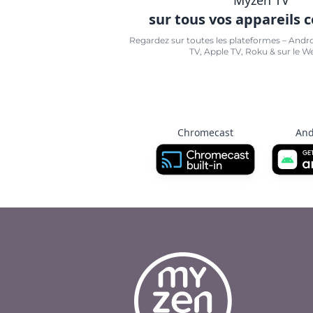
sur tous vos appareils 
Regardez sur toutes les plateformes – Andr
TV, Apple TV, Roku & sur le W
Chromecast
And