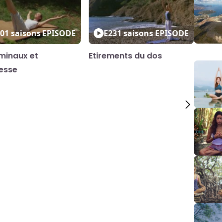
0
1 saisons
EPISODE
E23
1 saisons
EPISODE
inaux et
Etirements du dos
esse