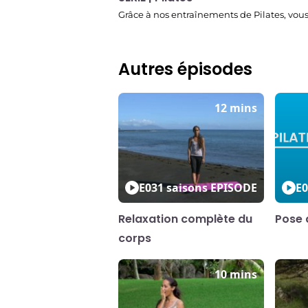
Grâce à nos entraînements de Pilates, vous
Autres épisodes
12 mins
E03
1 saisons
EPISODE
E0
Relaxation complète du
Pose d
corps
10 mins