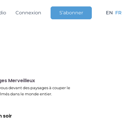
dio
Connexion
S’abonner
EN
FR
r
es Merveilleux
ous devant des paysages à couper le
filmés dans le monde entier.
 soir