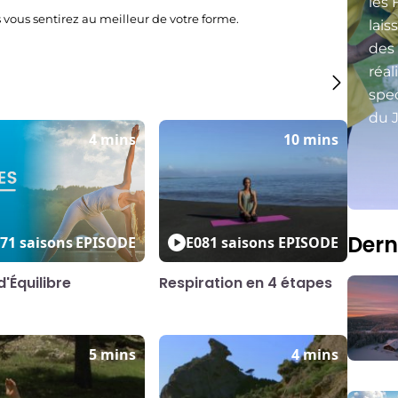
les 
 vous sentirez au meilleur de votre forme.
lais
des
réal
spec
du J
4 mins
10 mins
Dern
7
1 saisons
EPISODE
E08
1 saisons
EPISODE
'Équilibre
Respiration en 4 étapes
5 mins
4 mins