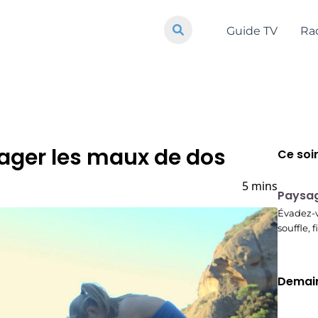
Guide TV
Ra
lager les maux de dos
Ce soi
5 mins
22:37
Paysag
Évadez-v
souffle, 
Demain