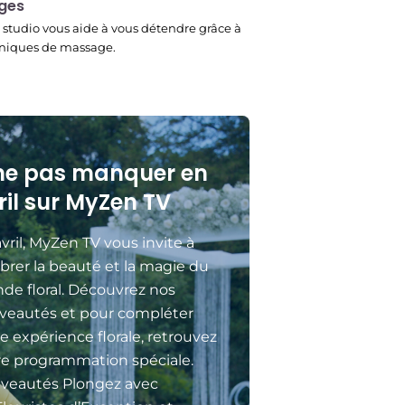
ges
studio vous aide à vous détendre grâce à
niques de massage.
ne pas manquer en
ril sur MyZen TV
vril, MyZen TV vous invite à
brer la beauté et la magie du
de floral. Découvrez nos
veautés et pour compléter
e expérience florale, retrouvez
re programmation spéciale.
veautés Plongez avec