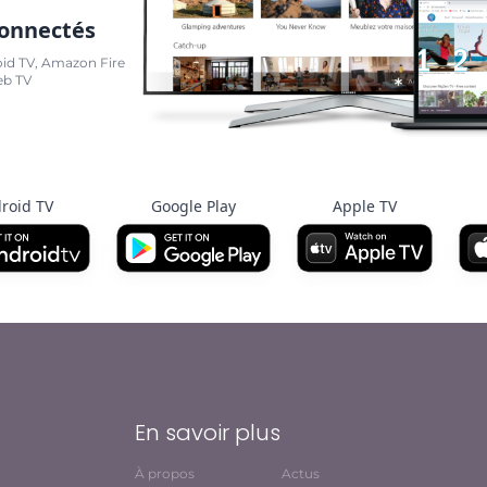
connectés
oid TV, Amazon Fire
eb TV
roid TV
Google Play
Apple TV
En savoir plus
À propos
Actus