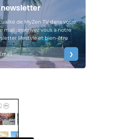
 newsletter
tualité de MyZen TV dans votre
e mail : inscrivez vous à notre
letter lifestyle et bien-être
❯