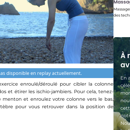
22:45
Massa
Massage 
des tech
À 
av
s disponible en replay actuellement.
En a
exercice enroulé/déroulé pour cibler la colonne
célé
s et étirer les ischio-jambiers. Pour cela, tenez-
mon
e menton et enroulez votre colonne vers le bas,
nou
rtèbre pour vous retrouver dans la position de
cett
not
Nou