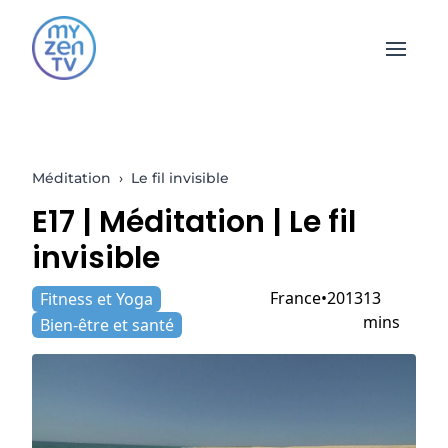
Open 
Méditation
›
Le fil invisible
E17 |
Méditation
| Le fil
invisible
France
2013
13
Fitness et Yoga
mins
Bien-être et santé