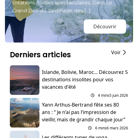
créations florales spectaculaires. Dans Le
Grand Défi du Jardinage, des […]
Découvrir
Voir
Derniers articles
Islande, Bolivie, Maroc... Découvrez 5
destinations insolites pour vos
vacances d'été
4 mins
5 juin 2026
Yann Arthus-Bertrand fête ses 80
ans : “ Je n’ai pas l’impression de
vieillir, mais de grandir chaque jour”
6 mins
6 mars 2026
Les différents types de yoga