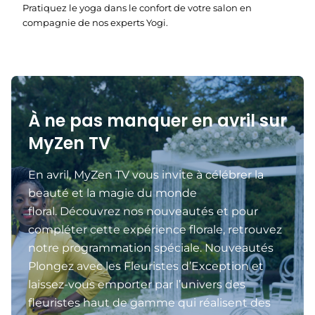
Pratiquez le yoga dans le confort de votre salon en
compagnie de nos experts Yogi.
À ne pas manquer en avril sur
MyZen TV
En avril, MyZen TV vous invite à célébrer la
beauté et la magie du monde
floral. Découvrez nos nouveautés et pour
compléter cette expérience florale, retrouvez
notre programmation spéciale. Nouveautés
Plongez avec les Fleuristes d’Exception et
laissez-vous emporter par l’univers des
fleuristes haut de gamme qui réalisent des