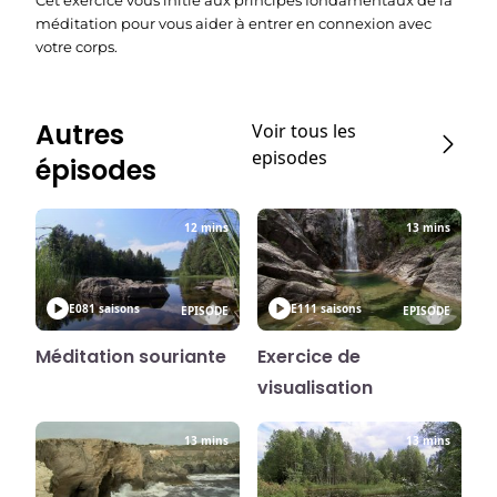
Cet exercice vous initie aux principes fondamentaux de la
méditation pour vous aider à entrer en connexion avec
votre corps.
Autres
Voir tous les
episodes
épisodes
12 mins
13 mins
E08
1 saisons
E11
1 saisons
EPISODE
EPISODE
Méditation souriante
Exercice de
visualisation
13 mins
13 mins