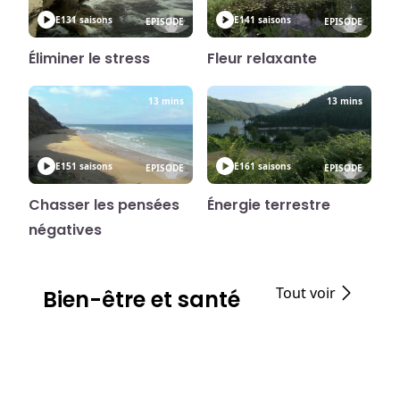
E13
1 saisons
E14
1 saisons
EPISODE
EPISODE
Éliminer le stress
Fleur relaxante
13 mins
13 mins
E15
1 saisons
E16
1 saisons
EPISODE
EPISODE
Chasser les pensées
Énergie terrestre
négatives
Tout voir
Bien-être et santé