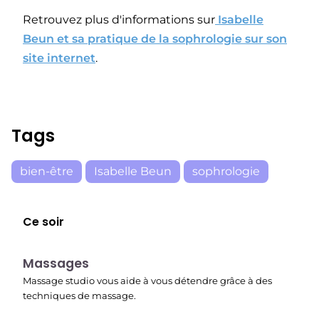
Retrouvez plus d'informations sur
Isabelle
Beun et sa pratique de la sophrologie sur son
site internet
.
Tags
bien-être
Isabelle Beun
sophrologie
Ce soir
23:30
Massages
Massage studio vous aide à vous détendre grâce à des
techniques de massage.