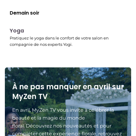
Demain soir
00:15
Yoga
Pratiquez le yoga dans le confort de votre salon en
compagnie de nos experts Yogi.
À ne pas manquer en avril sur
MyZen TV
En avril, MyZen TV vous invite à célébrer la
beauté et la magie du monde
floral. Découvrez nos nouveautés et pour
compléter cette expérience florale, retrouvez