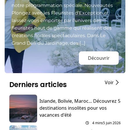
notre programmation spéciale. Nouveautés
Plongez avec les Fleuristes d’Exception et
laissez-vous emporter par l’univers des
fleuristes haut de gamme qui réalisent des
créations florales spectaculaires. Dans Le
Grand Défi du Jardinage, des […]
Découvrir
Voir
Derniers articles
Islande, Bolivie, Maroc... Découvrez 5
destinations insolites pour vos
vacances d'été
4 mins
5 juin 2026