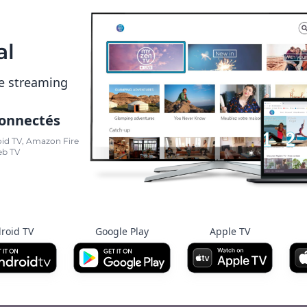
al
e streaming
connectés
oid TV, Amazon Fire
eb TV
roid TV
Google Play
Apple TV