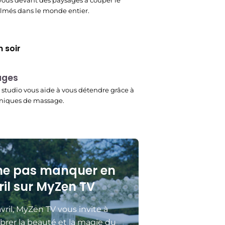
ous devant des paysages à couper le
filmés dans le monde entier.
 soir
ages
studio vous aide à vous détendre grâce à
niques de massage.
ne pas manquer en
ril sur MyZen TV
vril, MyZen TV vous invite à
brer la beauté et la magie du