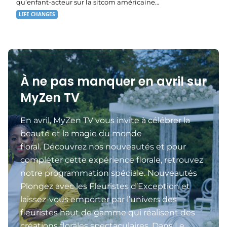
qu’enfant-acteur sur la sitcom américaine…
LIFE CHANGES
À ne pas manquer en avril sur
MyZen TV
En avril, MyZen TV vous invite à célébrer la
beauté et la magie du monde
floral. Découvrez nos nouveautés et pour
compléter cette expérience florale, retrouvez
notre programmation spéciale. Nouveautés
Plongez avec les Fleuristes d’Exception et
laissez-vous emporter par l’univers des
fleuristes haut de gamme qui réalisent des
créations florales spectaculaires. Dans Le