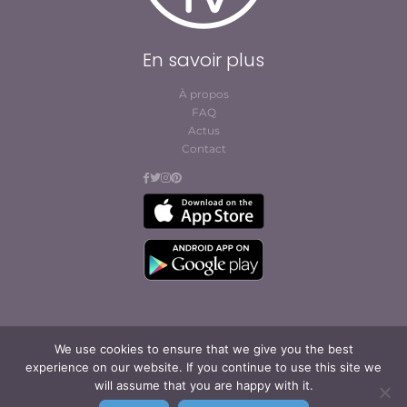
En savoir plus
À propos
FAQ
Actus
Contact
We use cookies to ensure that we give you the best
© Cofites 2023. All rights reserved.
experience on our website. If you continue to use this site we
Conditions générales
will assume that you are happy with it.
d’abonnement et