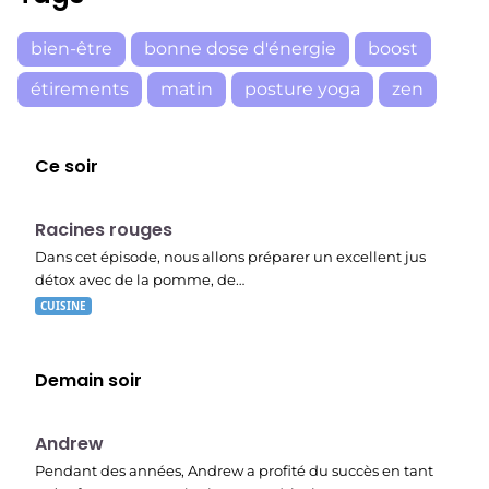
bien-être
bonne dose d'énergie
boost
étirements
matin
posture yoga
zen
Ce soir
E01
19:56
Racines rouges
Dans cet épisode, nous allons préparer un excellent jus
détox avec de la pomme, de…
CUISINE
Demain soir
E02
23:15
Andrew
Pendant des années, Andrew a profité du succès en tant