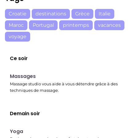
Croatie
destinations
Grèce
Italie
Maroc
Portugal
printemps
vacances
voyage
Ce soir
23:30
Massages
Massage studio vous aide à vous détendre grâce à des
techniques de massage.
Demain soir
00:15
Yoga