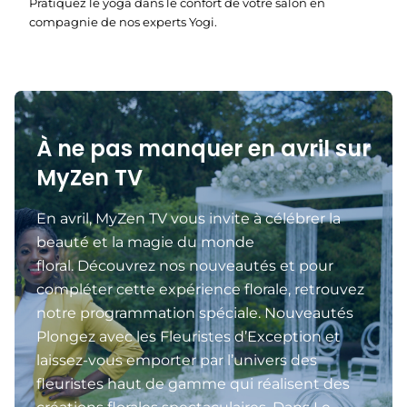
Pratiquez le yoga dans le confort de votre salon en
compagnie de nos experts Yogi.
À ne pas manquer en avril sur
MyZen TV
En avril, MyZen TV vous invite à célébrer la
beauté et la magie du monde
floral. Découvrez nos nouveautés et pour
compléter cette expérience florale, retrouvez
notre programmation spéciale. Nouveautés
Plongez avec les Fleuristes d’Exception et
laissez-vous emporter par l’univers des
fleuristes haut de gamme qui réalisent des