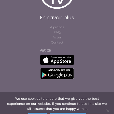
En savoir plus
À propos
FAQ
Actus
Contact
We use cookies to ensure that we give you the best
© Cofites 2023. All rights reserved.
experience on our website. If you continue to use this site we
Conditions générales
will assume that you are happy with it.
d’abonnement et