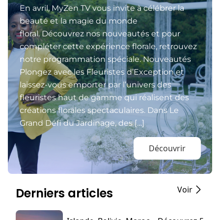
En avril, MyZen TV vous invite à célébrer la
beauté et la magie du monde
floral. Découvrez nos nouveautés et pour
compléter cette expérience florale, retrouvez
notre programmation spéciale. Nouveautés
Plongez avec les Fleuristes d’Exception et
laissez-vous emporter par l’univers des
fleuristes haut de gamme qui réalisent des
créations florales spectaculaires. Dans Le
Grand Défi du Jardinage, des […]
Découvrir
Voir
Derniers articles