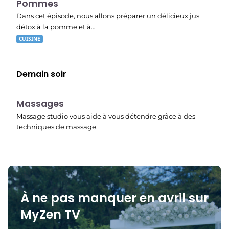
Pommes
Dans cet épisode, nous allons préparer un délicieux jus
détox à la pomme et à…
CUISINE
Demain soir
23:19
Massages
Massage studio vous aide à vous détendre grâce à des
techniques de massage.
À ne pas manquer en avril sur
MyZen TV