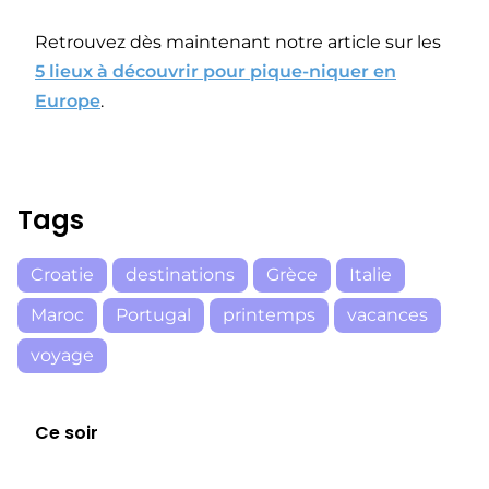
Retrouvez dès maintenant notre article sur les
5 lieux à découvrir pour pique-niquer en
Europe
.
Tags
Croatie
destinations
Grèce
Italie
Maroc
Portugal
printemps
vacances
voyage
Ce soir
E08
19:56