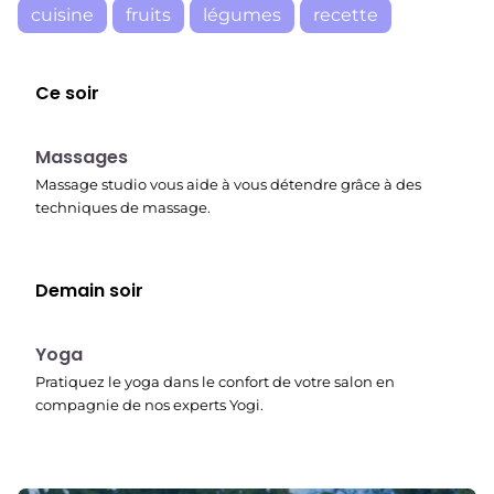
cuisine
fruits
légumes
recette
Ce soir
23:30
Massages
Massage studio vous aide à vous détendre grâce à des
techniques de massage.
Demain soir
00:15
Yoga
Pratiquez le yoga dans le confort de votre salon en
compagnie de nos experts Yogi.