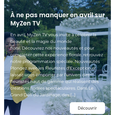
À ne pas manquer en avril sur
MyZen TV
En avril, MyZen TV vous invite à célébrer la
beauté et la magie du monde
floral. Découvrez nos nouveautés et pour
compléter cette expérience florale, retrouvez
notre programmation spéciale. Nouveautés
Plongez avec les Fleuristes d’Exception et
laissez-vous emporter par l’univers des
fleuristes haut de gamme qui réalisent des
créations florales spectaculaires. Dans Le
Grand Défi du Jardinage, des […]
Découvrir