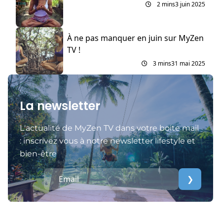
2 mins
3 juin 2025
À ne pas manquer en juin sur MyZen
TV !
3 mins
31 mai 2025
La newsletter
L'actualité de MyZen TV dans votre boite mail
: inscrivez vous à notre newsletter lifestyle et
bien-être
❯