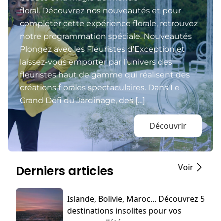
floral. Découvrez nos nouveautés et pour
compléter cette expérience florale, retrouvez
notre programmation spéciale. Nouveautés
Plongez avec les Fleuristes d’Exception et
laissez-vous emporter par l’univers des
fleuristes haut de gamme qui réalisent des
créations florales spectaculaires. Dans Le
Grand Défi du Jardinage, des […]
Découvrir
Voir
Derniers articles
Islande, Bolivie, Maroc... Découvrez 5
destinations insolites pour vos