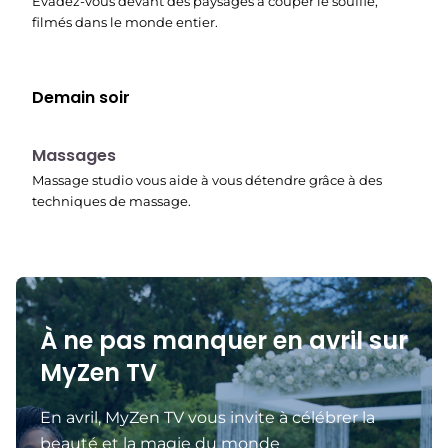
Évadez-vous devant des paysages à couper le souffle,
filmés dans le monde entier.
Demain soir
22:45
Massages
Massage studio vous aide à vous détendre grâce à des
techniques de massage.
À ne pas manquer en avril sur
MyZen TV
En avril, MyZen TV vous invite à célébrer la
beauté et la magie du monde