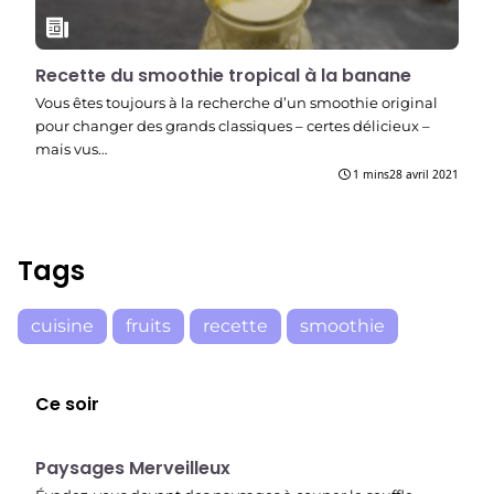
Recette du smoothie tropical à la banane
Vous êtes toujours à la recherche d’un smoothie original
pour changer des grands classiques – certes délicieux –
mais vus…
1 mins
28 avril 2021
Tags
cuisine
fruits
recette
smoothie
Ce soir
22:37
Paysages Merveilleux