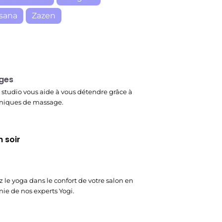
sana
Zazen
r
ges
studio vous aide à vous détendre grâce à
niques de massage.
 soir
z le yoga dans le confort de votre salon en
e de nos experts Yogi.