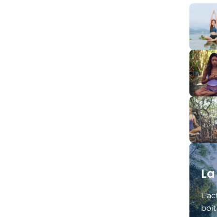
La
L'ac
boit