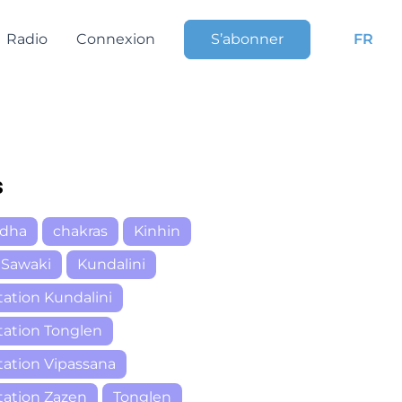
Radio
Connexion
S’abonner
FR
s
dha
chakras
Kinhin
 Sawaki
Kundalini
ation Kundalini
ation Tonglen
ation Vipassana
ation Zazen
Tonglen