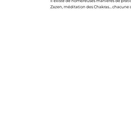
Il existe de nombreuses manières de prati
Zazen, méditation des Chakras… chacune d