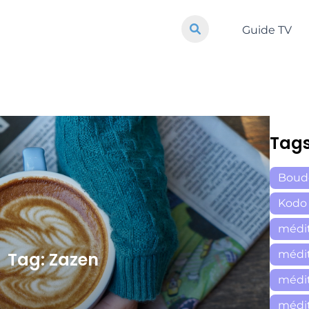
Guide TV
Tag
Boud
Kodo
médit
médit
Tag: Zazen
médit
médit