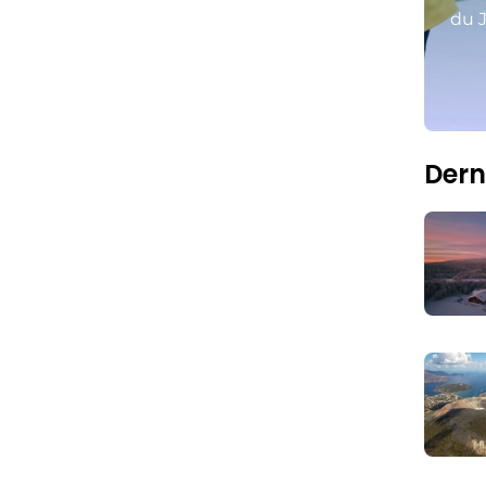
du J
Dern