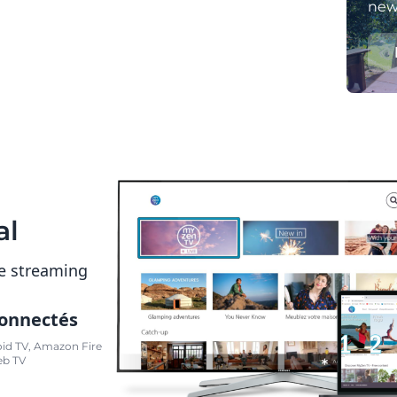
news
al
e streaming
connectés
oid TV, Amazon Fire
eb TV