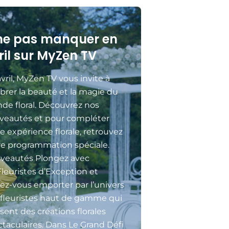
ne pas manquer en
ril sur MyZen TV
vril, MyZen TV vous invite à
brer la beauté et la magie du
de floral. Découvrez nos
veautés et pour compléter
e expérience florale, retrouvez
re programmation spéciale.
veautés Plongez avec
Fleuristes d’Exception et
sez-vous emporter par l’univers
 fleuristes haut de gamme qui
isent des créations florales
taculaires. Dans Le Grand Défi