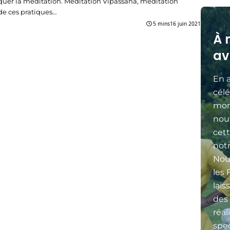
quer la méditation. Méditation Vipassana, méditation
e ces pratiques…
5 mins
16 juin 2021
À 
av
En a
célé
mon
nou
cett
not
Nou
les 
lais
des
réal
spec