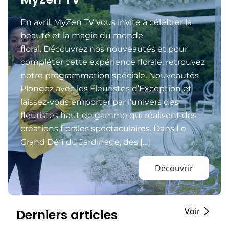
En avril, MyZen TV vous invite à célébrer la
beauté et la magie du monde
floral. Découvrez nos nouveautés et pour
compléter cette expérience florale, retrouvez
notre programmation spéciale. Nouveautés
Plongez avec les Fleuristes d’Exception et
laissez-vous emporter par l’univers des
fleuristes haut de gamme qui réalisent des
créations florales spectaculaires. Dans Le
Grand Défi du Jardinage, des […]
Découvrir
Voir
Derniers articles