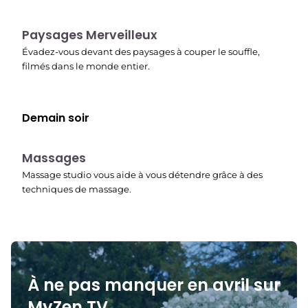
22:37
Paysages Merveilleux
Évadez-vous devant des paysages à couper le souffle,
filmés dans le monde entier.
Demain soir
22:45
Massages
Massage studio vous aide à vous détendre grâce à des
techniques de massage.
À ne pas manquer en avril sur
MyZen TV