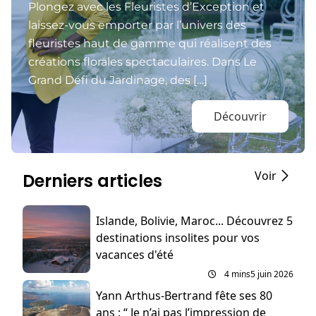
Plongez avec les Fleuristes d’Exception et
laissez-vous emporter par l’univers des
fleuristes haut de gamme qui réalisent des
créations florales spectaculaires. Dans Le
Grand Défi du Jardinage, des […]
Découvrir
Voir
Derniers articles
Islande, Bolivie, Maroc... Découvrez 5
destinations insolites pour vos
vacances d'été
4 mins
5 juin 2026
Yann Arthus-Bertrand fête ses 80
ans : “ Je n’ai pas l’impression de