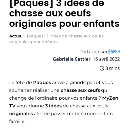
[Pâques] 3 idées de
chasse aux oeufs
originales pour enfants
Actus
›
[Pâques] 3 idées de chasse aux oeufs
originales pour enfants
Partager sur
Gabrielle Cattier
,
16 avril 2022
3 mins
La fête de
Pâques
arrive à grands pas et vous
souhaitez réaliser une
chasse aux œufs
qui
change de l'ordinaire pour vos enfants ?
MyZen
TV
vous donne
3 idées
de chasse aux œufs
originales
afin de passer un bon moment en
famille.