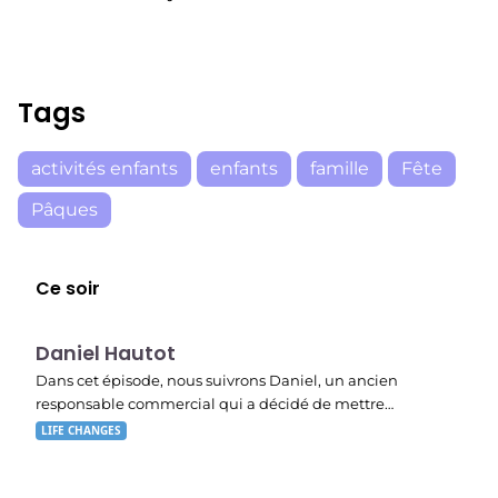
Tags
activités enfants
enfants
famille
Fête
Pâques
Ce soir
E03
19:47
Daniel Hautot
Dans cet épisode, nous suivrons Daniel, un ancien
responsable commercial qui a décidé de mettre…
LIFE CHANGES