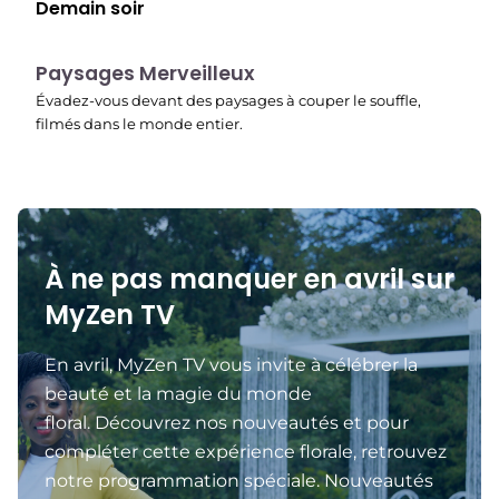
Demain soir
22:40
Paysages Merveilleux
Évadez-vous devant des paysages à couper le souffle,
filmés dans le monde entier.
À ne pas manquer en avril sur
MyZen TV
En avril, MyZen TV vous invite à célébrer la
beauté et la magie du monde
floral. Découvrez nos nouveautés et pour
compléter cette expérience florale, retrouvez
notre programmation spéciale. Nouveautés