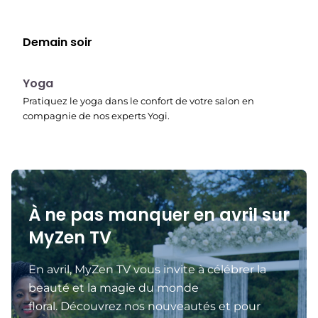
Demain soir
00:15
Yoga
Pratiquez le yoga dans le confort de votre salon en
compagnie de nos experts Yogi.
À ne pas manquer en avril sur
MyZen TV
En avril, MyZen TV vous invite à célébrer la
beauté et la magie du monde
floral. Découvrez nos nouveautés et pour