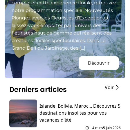
compléter cette expérience florale, retrouvez
notre programmation spéciale. Nouveautés
Plongez avec les Fleuristes d’Exception et
laissez-vous emporter par l’univers des
fleuristes haut de gamme qui réalisent des
créations florales spectaculaires. Dans Le
Grand Défi du Jardinage, des […]
Découvrir
Voir
Derniers articles
Islande, Bolivie, Maroc... Découvrez 5
destinations insolites pour vos
vacances d'été
4 mins
5 juin 2026