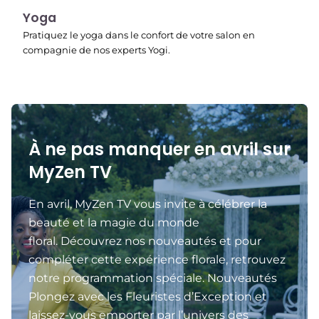
00:15
Yoga
Pratiquez le yoga dans le confort de votre salon en
compagnie de nos experts Yogi.
À ne pas manquer en avril sur
MyZen TV
En avril, MyZen TV vous invite à célébrer la
beauté et la magie du monde
floral. Découvrez nos nouveautés et pour
compléter cette expérience florale, retrouvez
notre programmation spéciale. Nouveautés
Plongez avec les Fleuristes d’Exception et
laissez-vous emporter par l’univers des