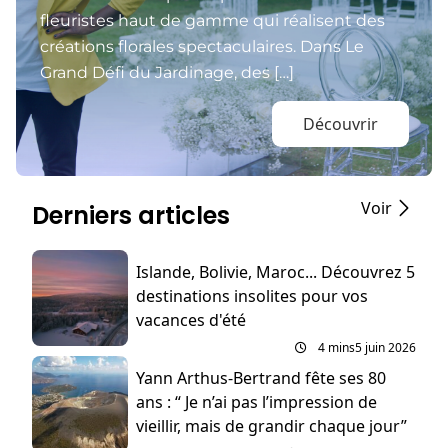
fleuristes haut de gamme qui réalisent des
créations florales spectaculaires. Dans Le
Grand Défi du Jardinage, des […]
Découvrir
Voir
Derniers articles
Islande, Bolivie, Maroc... Découvrez 5
destinations insolites pour vos
vacances d'été
4 mins
5 juin 2026
Yann Arthus-Bertrand fête ses 80
ans : “ Je n’ai pas l’impression de
vieillir, mais de grandir chaque jour”