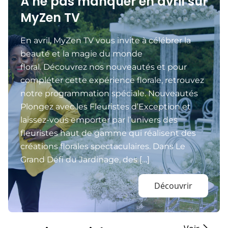
À ne pas manquer en avril sur
MyZen TV
En avril, MyZen TV vous invite à célébrer la
beauté et la magie du monde
floral. Découvrez nos nouveautés et pour
compléter cette expérience florale, retrouvez
notre programmation spéciale. Nouveautés
Plongez avec les Fleuristes d’Exception et
laissez-vous emporter par l’univers des
fleuristes haut de gamme qui réalisent des
créations florales spectaculaires. Dans Le
Grand Défi du Jardinage, des […]
Découvrir