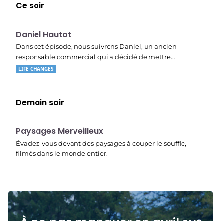
Ce soir
E03
19:47
Daniel Hautot
Dans cet épisode, nous suivrons Daniel, un ancien
responsable commercial qui a décidé de mettre…
LIFE CHANGES
Demain soir
22:40
Paysages Merveilleux
Évadez-vous devant des paysages à couper le souffle,
filmés dans le monde entier.